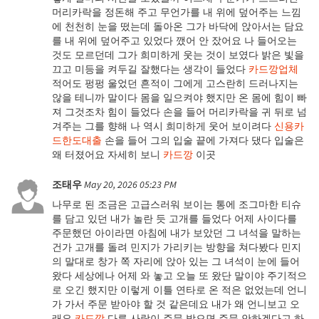
머리카락을 정돈해 주고 무언가를 내 위에 덮어주는 느낌
에 천천히 눈을 떴는데 돌아온 그가 바닥에 앉아서는 담요
를 내 위에 덮어주고 있었다 깼어 안 잤어요 나 들어오는
것도 모르던데 그가 희미하게 웃는 것이 보였다 밝은 빛을
끄고 미등을 켜두길 잘했다는 생각이 들었다
카드깡업체
적어도 펑펑 울었던 흔적이 그에게 고스란히 드러나지는
않을 테니까 말이다 몸을 일으켜야 했지만 온 몸에 힘이 빠
져 그것조차 힘이 들었다 손을 들어 머리카락을 귀 뒤로 넘
겨주는 그를 향해 나 역시 희미하게 웃어 보이려다
신용카
드한도대출
손을 들어 그의 입술 끝에 가져다 댔다 입술은
왜 터졌어요 자세히 보니
카드깡
이곳
조태우
May 20, 2026 05:23 PM
나무로 된 조금은 고급스러워 보이는 통에 조그마한 티슈
를 담고 있던 내가 놀란 듯 고개를 들었다 어제 사이다를
주문했던 아이라면 아침에 내가 보았던 그 녀석을 말하는
건가 고개를 돌려 민지가 가리키는 방향을 쳐다봤다 민지
의 말대로 창가 쪽 자리에 앉아 있는 그 녀석이 눈에 들어
왔다 세상에나 어제 와 놓고 오늘 또 왔단 말이야 주기적으
로 오긴 했지만 이렇게 이틀 연타로 온 적은 없었는데 언니
가 가서 주문 받아야 할 것 같은데요 내가 왜 언니보고 오
래요
카드깡
다른 사람이 주문 받으면 주문 안하겠다고 하