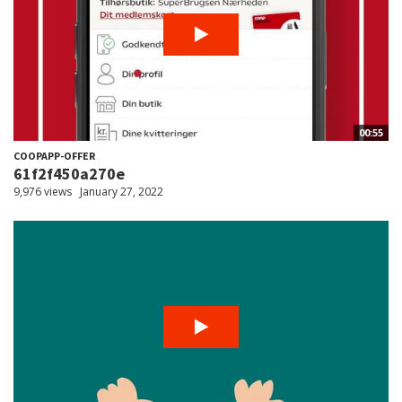
00:55
COOPAPP-OFFER
61f2f450a270e
9,976 views
January 27, 2022