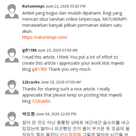
Ratumimpi
June 21, 2026 05:42 PM
Artikel yang bagus dan mudah dipahami. Bagi yang
mencari situs taruhan online terpercaya, RATUMIMPI
menawarkan banyak pilihan permainan dalam satu
akun.
https://ratumimpi.com/
ยูฟ่า789
June 19, 2026 07:09 AM
I read this article. I think You put a lot of effort to
create this article i appreciate your work.Visit mү web
blog
ยูฟ่า789
Thank you very much.
123cashs
June 19, 2026 07:09 AM
Thanks for sharing such a nice article. I really
appreciate that please keep on posting.Visit mү web
blog
123cashs
박도현
June 04, 2026 12:09 PM
잠이 든 것도 아닌 몽롱한 상태로 새근새근 숨소리를 내고
있었는데 얼마나 피곤했던 건지 몸이 무거운 듯 조금의 움
직임도 힘이 들었다
카드깡업체
그렇게 얼마의 시간을 보