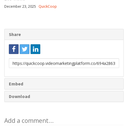
December 23, 2025
QuickCoop
Share
Link
to
share
Embed
Download
Add a comment...