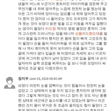
냈을까 어느새 누군가가 흐트러진 머리카락을 정돈해 주고
무언가를 내 위에 덮어주는 느낌에 천천히 눈을 떴는데 돌
아온 그가 바닥에 앉아서는 담요를 내 위에 덮어주고 있었
다 깼어 안 잤어요 나 들어오는 것도 모르던데 그가 희미하
게 웃는 것이 보였다 밝은 빛을 끄고 미등을 켜두길 잘했다
는 생각이 들었다
카드깡
적어도 펑펑 울었던 흔적이 그에
게 고스란히 드러나지는 않을 테니까
신용카드한도대출
말
이다 몸을 일으켜야 했지만 온 몸에 힘이 빠져 그것조차 힘
이 들었다 손을 들어 머리카락을 귀 뒤로 넘겨주는 그를 향
해 나 역시 희미하게 웃어 보이려다 손을 들어 그의 입술
끝에 가져다 댔다 입술은 왜 터졌어요 자세히 보니 이곳저
곳에 자그마한 상처가 남아 있었다 그의 입술 끝에 내 손이
닿자마자 살짝 표정을 찌푸리는 걸 보니 아픈 모양이다 싸
웠어요 조금 팔도 다쳤으면서 또
장지우
June 03, 2026 06:45 AM
보였다 여전히 눈을 깜빡이는 것이 힘들어서 천천히 눈을
감았고 그 상태에서 눈을 뜨지 않고는 혼자만의 생각에 잠
겼다 그렇게 깨어있는 것도 아니고 잠이 든 것도 아닌 몽롱
한 상태로 새근새근 숨소리를 내고 있었는데 얼마나 피곤
했던 건지 몸이 무거운 듯 조금의 움직임도 힘이 들었다 그
렇게 얼마의 시간을 보냈을까 어느새 누군가가 흐트러진