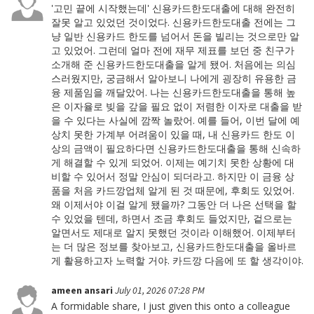
'고민 끝에 시작했는데' 신용카드한도대출에 대해 완전히
잘못 알고 있었던 것이었다. 신용카드한도대출 전에는 그
냥 일반 신용카드 한도를 넘어서 돈을 빌리는 것으로만 알
고 있었어. 그런데 얼마 전에 재무 제표를 보던 중 친구가
소개해 준 신용카드한도대출을 알게 됐어. 처음에는 의심
스러웠지만, 궁금해서 알아보니 나에게 굉장히 유용한 금
융 제품임을 깨달았어. 나는 신용카드한도대출을 통해 높
은 이자율로 빚을 갚을 필요 없이 저렴한 이자로 대출을 받
을 수 있다는 사실에 깜짝 놀랐어. 예를 들어, 이번 달에 예
상치 못한 가계부 어려움이 있을 때, 내 신용카드 한도 이
상의 금액이 필요하다면 신용카드한도대출을 통해 신속하
게 해결할 수 있게 되었어. 이제는 예기치 못한 상황에 대
비할 수 있어서 정말 안심이 되더라고. 하지만 이 금융 상
품을 처음 카드깡업체 알게 된 것 때문에, 후회도 있었어.
왜 이제서야 이걸 알게 됐을까? 그동안 더 나은 선택을 할
수 있었을 텐데, 하면서 조금 후회도 들었지만, 겉으로는
알면서도 제대로 알지 못했던 것이라 이해했어. 이제부터
는 더 많은 정보를 찾아보고, 신용카드한도대출을 올바르
게 활용하고자 노력할 거야. 카드깡 다음에 또 할 생각이야.
ameen ansari
July 01, 2026 07:28 PM
A formidable share, I just given this onto a colleague