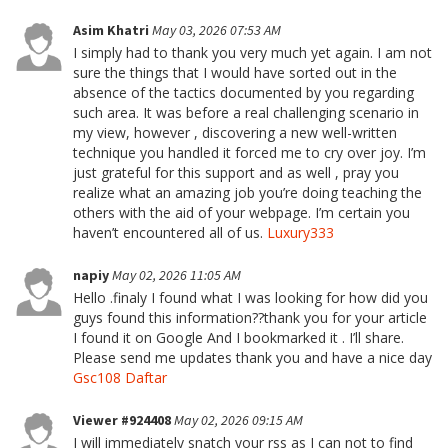
Asim Khatri
May 03, 2026 07:53 AM
I simply had to thank you very much yet again. I am not
sure the things that I would have sorted out in the
absence of the tactics documented by you regarding
such area. It was before a real challenging scenario in
my view, however , discovering a new well-written
technique you handled it forced me to cry over joy. I’m
just grateful for this support and as well , pray you
realize what an amazing job you’re doing teaching the
others with the aid of your webpage. I’m certain you
haven’t encountered all of us.
Luxury333
napiy
May 02, 2026 11:05 AM
Hello .finaly I found what I was looking for how did you
guys found this information??thank you for your article
I found it on Google And I bookmarked it . I’ll share.
Please send me updates thank you and have a nice day
Gsc108 Daftar
Viewer #924408
May 02, 2026 09:15 AM
I will immediately snatch your rss as I can not to find