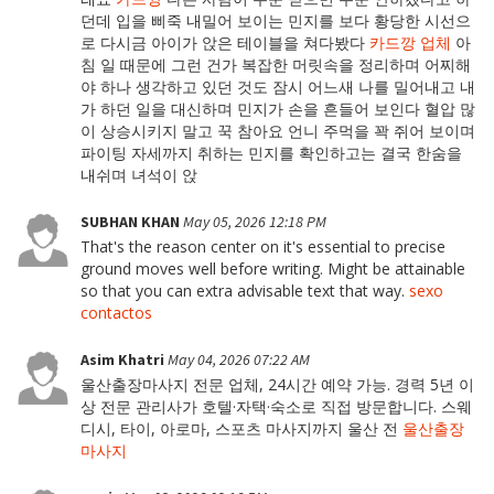
던데 입을 삐죽 내밀어 보이는 민지를 보다 황당한 시선으
로 다시금 아이가 앉은 테이블을 쳐다봤다
카드깡 업체
아
침 일 때문에 그런 건가 복잡한 머릿속을 정리하며 어찌해
야 하나 생각하고 있던 것도 잠시 어느새 나를 밀어내고 내
가 하던 일을 대신하며 민지가 손을 흔들어 보인다 혈압 많
이 상승시키지 말고 꾹 참아요 언니 주먹을 꽉 쥐어 보이며
파이팅 자세까지 취하는 민지를 확인하고는 결국 한숨을
내쉬며 녀석이 앉
SUBHAN KHAN
May 05, 2026 12:18 PM
That's the reason center on it's essential to precise
ground moves well before writing. Might be attainable
so that you can extra advisable text that way.
sexo
contactos
Asim Khatri
May 04, 2026 07:22 AM
울산출장마사지 전문 업체, 24시간 예약 가능. 경력 5년 이
상 전문 관리사가 호텔·자택·숙소로 직접 방문합니다. 스웨
디시, 타이, 아로마, 스포츠 마사지까지 울산 전
울산출장
마사지