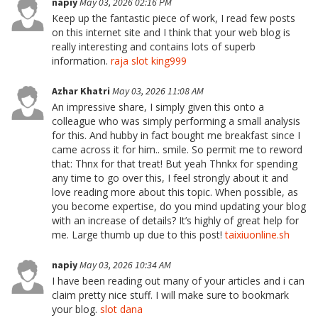
napiy
May 03, 2026 02:16 PM
Keep up the fantastic piece of work, I read few posts
on this internet site and I think that your web blog is
really interesting and contains lots of superb
information.
raja slot king999
Azhar Khatri
May 03, 2026 11:08 AM
An impressive share, I simply given this onto a
colleague who was simply performing a small analysis
for this. And hubby in fact bought me breakfast since I
came across it for him.. smile. So permit me to reword
that: Thnx for that treat! But yeah Thnkx for spending
any time to go over this, I feel strongly about it and
love reading more about this topic. When possible, as
you become expertise, do you mind updating your blog
with an increase of details? It’s highly of great help for
me. Large thumb up due to this post!
taixiuonline.sh
napiy
May 03, 2026 10:34 AM
I have been reading out many of your articles and i can
claim pretty nice stuff. I will make sure to bookmark
your blog.
slot dana