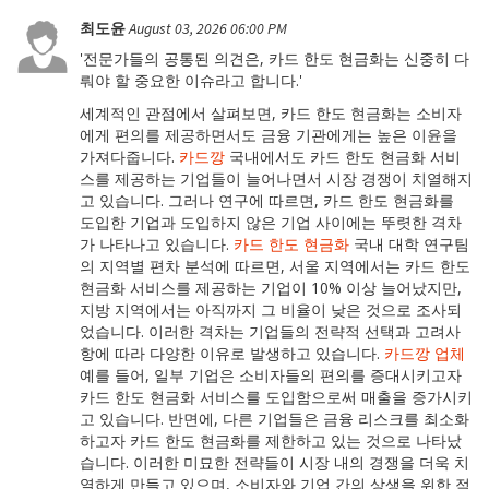
최도윤
August 03, 2026 06:00 PM
'전문가들의 공통된 의견은, 카드 한도 현금화는 신중히 다
뤄야 할 중요한 이슈라고 합니다.'
세계적인 관점에서 살펴보면, 카드 한도 현금화는 소비자
에게 편의를 제공하면서도 금융 기관에게는 높은 이윤을
가져다줍니다.
카드깡
국내에서도 카드 한도 현금화 서비
스를 제공하는 기업들이 늘어나면서 시장 경쟁이 치열해지
고 있습니다. 그러나 연구에 따르면, 카드 한도 현금화를
도입한 기업과 도입하지 않은 기업 사이에는 뚜렷한 격차
가 나타나고 있습니다.
카드 한도 현금화
국내 대학 연구팀
의 지역별 편차 분석에 따르면, 서울 지역에서는 카드 한도
현금화 서비스를 제공하는 기업이 10% 이상 늘어났지만,
지방 지역에서는 아직까지 그 비율이 낮은 것으로 조사되
었습니다. 이러한 격차는 기업들의 전략적 선택과 고려사
항에 따라 다양한 이유로 발생하고 있습니다.
카드깡 업체
예를 들어, 일부 기업은 소비자들의 편의를 증대시키고자
카드 한도 현금화 서비스를 도입함으로써 매출을 증가시키
고 있습니다. 반면에, 다른 기업들은 금융 리스크를 최소화
하고자 카드 한도 현금화를 제한하고 있는 것으로 나타났
습니다. 이러한 미묘한 전략들이 시장 내의 경쟁을 더욱 치
열하게 만들고 있으며, 소비자와 기업 간의 상생을 위한 적