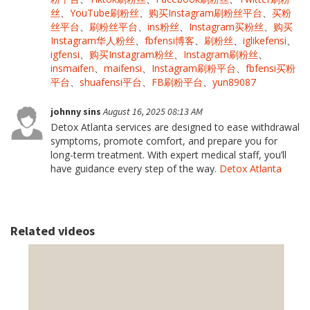
丝
、
YouTube刷粉丝
、
购买Instagram刷粉丝平台
、
买粉
丝平台
、
刷粉丝平台
、
ins粉丝
、
Instagram买粉丝
、
购买
Instagram华人粉丝
、
fbfensi博客
、
刷粉丝
、
iglikefensi
、
igfensi
、
购买Instagram粉丝
、
Instagram刷粉丝
、
insmaifen
、
maifensi
、
Instagram刷粉平台
、
fbfensi买粉
平台
、
shuafensi平台
、
FB刷粉平台
、
yun89087
johnny sins
August 16, 2025 08:13 AM
Detox Atlanta services are designed to ease withdrawal
symptoms, promote comfort, and prepare you for
long-term treatment. With expert medical staff, you’ll
have guidance every step of the way.
Detox Atlanta
Related videos