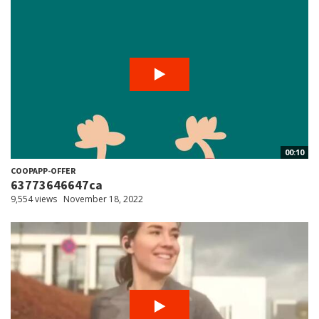
00:10
COOPAPP-OFFER
63773646647ca
9,554 views
November 18, 2022