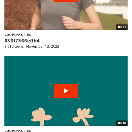
00:27
COOPAPP-OFFER
636f7566effb4
8,616 views
November 12, 2022
00:10
COOPAPP-OFFER