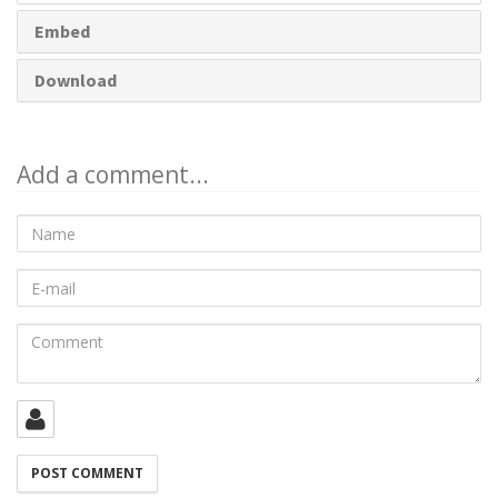
Embed
Download
Add a comment...
Name
E-
mail
Comment