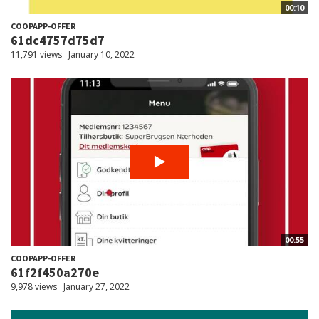
00:10
COOPAPP-OFFER
61dc4757d75d7
11,791 views
January 10, 2022
00:55
COOPAPP-OFFER
61f2f450a270e
9,978 views
January 27, 2022