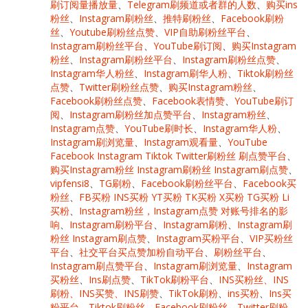
刷订阅量播放量
、
Telegram刷频道或者群的人数
、
购买ins
粉丝
、
Instagram刷粉丝
、
推特刷粉丝
、
Facebook刷粉
丝
、
Youtube刷粉丝点赞
、
VIP自助刷粉丝平台
、
Instagram刷粉丝平台
、
YouTube刷订阅
、
购买Instagram
粉丝
、
Instagram刷粉丝平台
、
Instagram刷粉丝点赞
、
Instagram华人粉丝
、
Instagram刷华人粉
、
Tiktok刷粉丝
点赞
、
Twitter刷粉丝点赞
、
购买Instagram粉丝
、
Facebook刷粉丝点赞
、
Facebook表情赞
、
YouTube刷订
阅
、
Instagram刷粉丝加点赞平台
、
Instagram粉丝
、
Instagram点赞
、
YouTube刷时长
、
Instagram华人粉
、
Instagram刷浏览量
、
Instagram观看量
、
YouTube
Facebook Instagram Tiktok Twitter刷粉丝 刷点赞平台
、
购买Instagram粉丝 Instagram刷粉丝 Instagram刷点赞
、
vipfensi8
、
TG刷粉
、
Facebook刷粉丝平台
、
Facebook买
粉丝
、
FB买粉 INS买粉 YT买粉 TK买粉 X买粉 TG买粉 Li
买粉
、
Instagram粉丝，Instagram点赞 对账号排名的影
响
、
Instagram刷粉平台
、
Instagram刷粉
、
Instagram刷
粉丝 Instagram刷点赞
、
Instagram买粉平台
、
VIP买粉丝
平台
、
社交平台买点赞加粉自动平台
、
刷粉丝平台
、
Instagram刷点赞平台
、
Instagram刷浏览量
、
Instagram
买粉丝
、
Ins刷点赞
、
TikTok刷粉平台
、
INS买粉丝、INS
刷粉、INS买赞、INS刷赞
、
TikTok刷粉
、
ins买粉
、
Ins买
粉平台
、
Tiktok刷粉丝
、
Facebook刷粉丝
、
Twitter刷粉