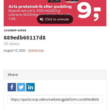
COOPAPP-OFFER
689edb60117d8
35 views
August 15, 2025
QuickCoop
Share
Link
to
share