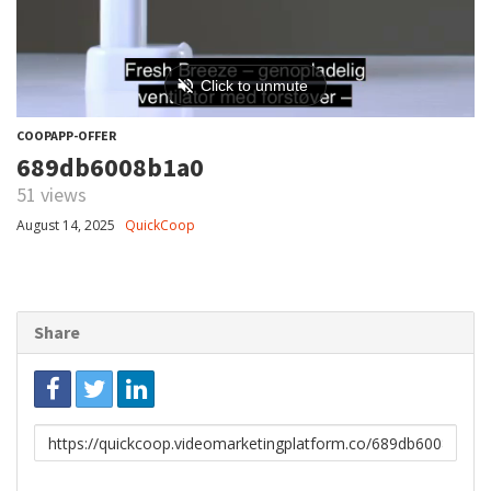
COOPAPP-OFFER
689db6008b1a0
51 views
August 14, 2025
QuickCoop
Share
Link
to
share