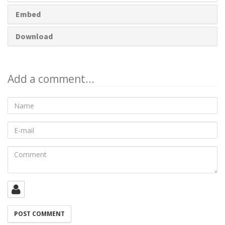
Embed
Download
Add a comment...
Name
E-
mail
Comment