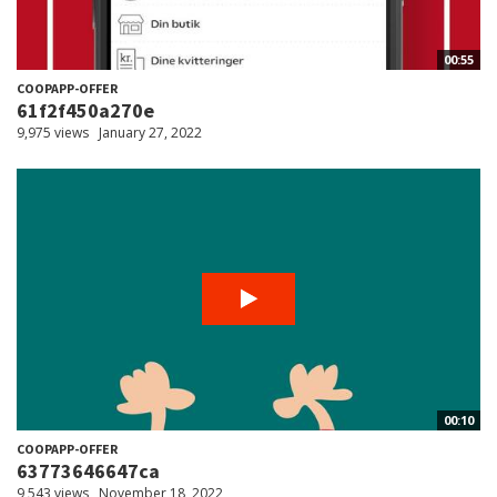
00:55
COOPAPP-OFFER
61f2f450a270e
9,975 views
January 27, 2022
00:10
COOPAPP-OFFER
63773646647ca
9,543 views
November 18, 2022