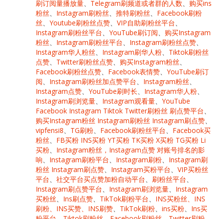
刷订阅量播放量
、
Telegram刷频道或者群的人数
、
购买ins
粉丝
、
Instagram刷粉丝
、
推特刷粉丝
、
Facebook刷粉
丝
、
Youtube刷粉丝点赞
、
VIP自助刷粉丝平台
、
Instagram刷粉丝平台
、
YouTube刷订阅
、
购买Instagram
粉丝
、
Instagram刷粉丝平台
、
Instagram刷粉丝点赞
、
Instagram华人粉丝
、
Instagram刷华人粉
、
Tiktok刷粉丝
点赞
、
Twitter刷粉丝点赞
、
购买Instagram粉丝
、
Facebook刷粉丝点赞
、
Facebook表情赞
、
YouTube刷订
阅
、
Instagram刷粉丝加点赞平台
、
Instagram粉丝
、
Instagram点赞
、
YouTube刷时长
、
Instagram华人粉
、
Instagram刷浏览量
、
Instagram观看量
、
YouTube
Facebook Instagram Tiktok Twitter刷粉丝 刷点赞平台
、
购买Instagram粉丝 Instagram刷粉丝 Instagram刷点赞
、
vipfensi8
、
TG刷粉
、
Facebook刷粉丝平台
、
Facebook买
粉丝
、
FB买粉 INS买粉 YT买粉 TK买粉 X买粉 TG买粉 Li
买粉
、
Instagram粉丝，Instagram点赞 对账号排名的影
响
、
Instagram刷粉平台
、
Instagram刷粉
、
Instagram刷
粉丝 Instagram刷点赞
、
Instagram买粉平台
、
VIP买粉丝
平台
、
社交平台买点赞加粉自动平台
、
刷粉丝平台
、
Instagram刷点赞平台
、
Instagram刷浏览量
、
Instagram
买粉丝
、
Ins刷点赞
、
TikTok刷粉平台
、
INS买粉丝、INS
刷粉、INS买赞、INS刷赞
、
TikTok刷粉
、
ins买粉
、
Ins买
粉平台
、
Tiktok刷粉丝
、
Facebook刷粉丝
、
Twitter刷粉