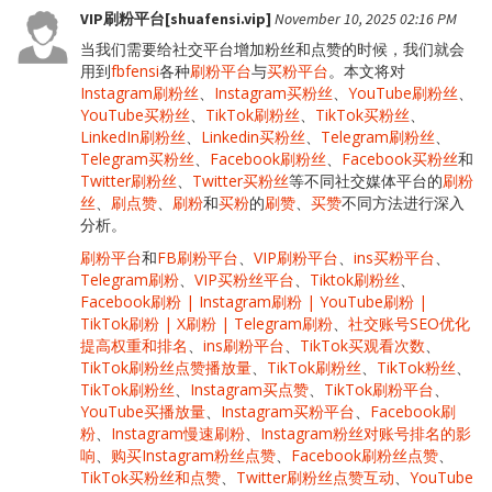
VIP刷粉平台[shuafensi.vip]
November 10, 2025 02:16 PM
当我们需要给社交平台增加粉丝和点赞的时候，我们就会
用到
fbfensi
各种
刷粉平台
与
买粉平台
。本文将对
Instagram刷粉丝
、
Instagram买粉丝
、
YouTube刷粉丝
、
YouTube买粉丝
、
TikTok刷粉丝
、
TikTok买粉丝
、
LinkedIn刷粉丝
、
Linkedin买粉丝
、
Telegram刷粉丝
、
Telegram买粉丝
、
Facebook刷粉丝
、
Facebook买粉丝
和
Twitter刷粉丝
、
Twitter买粉丝
等不同社交媒体平台的
刷粉
丝
、
刷点赞
、
刷粉
和
买粉
的
刷赞
、
买赞
不同方法进行深入
分析。
刷粉平台
和
FB刷粉平台
、
VIP刷粉平台
、
ins买粉平台
、
Telegram刷粉
、
VIP买粉丝平台
、
Tiktok刷粉丝
、
Facebook刷粉 | Instagram刷粉 | YouTube刷粉 |
TikTok刷粉 | X刷粉 | Telegram刷粉
、
社交账号SEO优化
提高权重和排名
、
ins刷粉平台
、
TikTok买观看次数
、
TikTok刷粉丝点赞播放量
、
TikTok刷粉丝
、
TikTok粉丝
、
TikTok刷粉丝
、
Instagram买点赞
、
TikTok刷粉平台
、
YouTube买播放量
、
Instagram买粉平台
、
Facebook刷
粉
、
Instagram慢速刷粉
、
Instagram粉丝对账号排名的影
响
、
购买Instagram粉丝点赞
、
Facebook刷粉丝点赞
、
TikTok买粉丝和点赞
、
Twitter刷粉丝点赞互动
、
YouTube