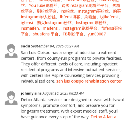
丝
、
YouTube刷粉丝
、
购买Instagram刷粉丝平台
、
买粉
丝平台
、
刷粉丝平台
、
ins粉丝
、
Instagram买粉丝
、
购买
Instagram华人粉丝
、
fbfensi博客
、
刷粉丝
、
iglikefensi
、
igfensi
、
购买Instagram粉丝
、
Instagram刷粉丝
、
insmaifen
、
maifensi
、
Instagram刷粉平台
、
fbfensi买粉
平台
、
shuafensi平台
、
FB刷粉平台
、
yun89087
sadu
September 04, 2025 06:27 AM
San Luis Obispo has a range of addiction treatment
centers, from county-run programs to private facilities.
They offer different levels of care, including inpatient
residential programs and intensive outpatient services,
with centers like Aspire Counseling Services providing
individualized care.
san luis obispo rehabilitation center
johnny sins
August 16, 2025 08:23 AM
Detox Atlanta services are designed to ease withdrawal
symptoms, promote comfort, and prepare you for
long-term treatment. With expert medical staff, you’ll
have guidance every step of the way.
Detox Atlanta