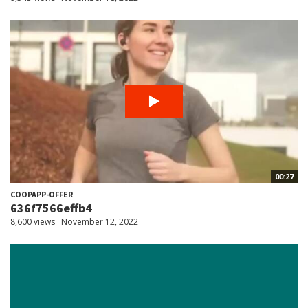
00:27
COOPAPP-OFFER
636f7566effb4
8,600 views
November 12, 2022