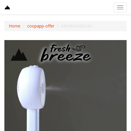
Toggl
navig
Home
coopapp-offer
689db6008b1a0