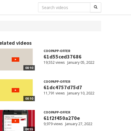
elated videos
COOPAPP-OFFER
61d55ced37686
19,552 views
January 05, 2022
00:10
COOPAPP-OFFER
61dc4757d75d7
11,791 views
January 10, 2022
00:10
COOPAPP-OFFER
61f2f450a270e
9,979 views
January 27, 2022
00:55