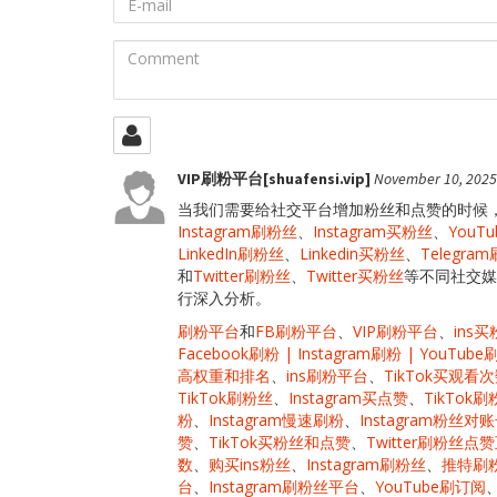
mail
Comment
VIP刷粉平台[shuafensi.vip]
November 10, 2025
当我们需要给社交平台增加粉丝和点赞的时候
Instagram刷粉丝
、
Instagram买粉丝
、
YouT
LinkedIn刷粉丝
、
Linkedin买粉丝
、
Telegra
和
Twitter刷粉丝
、
Twitter买粉丝
等不同社交媒
行深入分析。
刷粉平台
和
FB刷粉平台
、
VIP刷粉平台
、
ins
Facebook刷粉 | Instagram刷粉 | YouTube
高权重和排名
、
ins刷粉平台
、
TikTok买观看
TikTok刷粉丝
、
Instagram买点赞
、
TikTok
粉
、
Instagram慢速刷粉
、
Instagram粉丝
赞
、
TikTok买粉丝和点赞
、
Twitter刷粉丝点
数
、
购买ins粉丝
、
Instagram刷粉丝
、
推特刷
台
、
Instagram刷粉丝平台
、
YouTube刷订阅