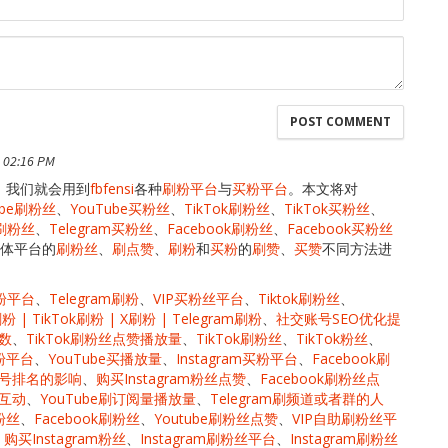
 02:16 PM
，我们就会用到
fbfensi
各种
刷粉平台
与
买粉平台
。本文将对
ube刷粉丝
、
YouTube买粉丝
、
TikTok刷粉丝
、
TikTok买粉丝
、
m刷粉丝
、
Telegram买粉丝
、
Facebook刷粉丝
、
Facebook买粉丝
体平台的
刷粉丝
、
刷点赞
、
刷粉
和
买粉
的
刷赞
、
买赞
不同方法进
买粉平台
、
Telegram刷粉
、
VIP买粉丝平台
、
Tiktok刷粉丝
、
刷粉 | TikTok刷粉 | X刷粉 | Telegram刷粉
、
社交账号SEO优化提
次数
、
TikTok刷粉丝点赞播放量
、
TikTok刷粉丝
、
TikTok粉丝
、
刷粉平台
、
YouTube买播放量
、
Instagram买粉平台
、
Facebook刷
对账号排名的影响
、
购买Instagram粉丝点赞
、
Facebook刷粉丝点
赞互动
、
YouTube刷订阅量播放量
、
Telegram刷频道或者群的人
粉丝
、
Facebook刷粉丝
、
Youtube刷粉丝点赞
、
VIP自助刷粉丝平
、
购买Instagram粉丝
、
Instagram刷粉丝平台
、
Instagram刷粉丝