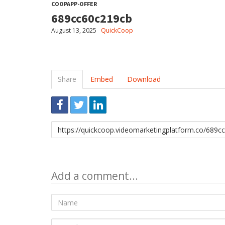
COOPAPP-OFFER
689cc60c219cb
August 13, 2025
QuickCoop
Share
Embed
Download
Link
to
share
Add a comment...
Name
E-