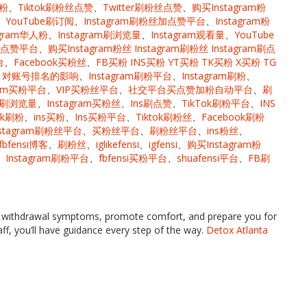
人粉
、
Tiktok刷粉丝点赞
、
Twitter刷粉丝点赞
、
购买Instagram粉
、
YouTube刷订阅
、
Instagram刷粉丝加点赞平台
、
Instagram粉
agram华人粉
、
Instagram刷浏览量
、
Instagram观看量
、
YouTube
丝 刷点赞平台
、
购买Instagram粉丝 Instagram刷粉丝 Instagram刷点
台
、
Facebook买粉丝
、
FB买粉 INS买粉 YT买粉 TK买粉 X买粉 TG
m点赞 对账号排名的影响
、
Instagram刷粉平台
、
Instagram刷粉
、
gram买粉平台
、
VIP买粉丝平台
、
社交平台买点赞加粉自动平台
、
刷
am刷浏览量
、
Instagram买粉丝
、
Ins刷点赞
、
TikTok刷粉平台
、
INS
ok刷粉
、
ins买粉
、
Ins买粉平台
、
Tiktok刷粉丝
、
Facebook刷粉
stagram刷粉丝平台
、
买粉丝平台
、
刷粉丝平台
、
ins粉丝
、
fbfensi博客
、
刷粉丝
、
iglikefensi
、
igfensi
、
购买Instagram粉
、
Instagram刷粉平台
、
fbfensi买粉平台
、
shuafensi平台
、
FB刷
e withdrawal symptoms, promote comfort, and prepare you for
ff, you’ll have guidance every step of the way.
Detox Atlanta