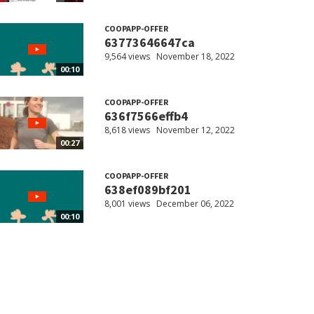
COOPAPP-OFFER
63773646647ca
9,564 views
November 18, 2022
00:10
COOPAPP-OFFER
636f7566effb4
8,618 views
November 12, 2022
00:27
COOPAPP-OFFER
638ef089bf201
8,001 views
December 06, 2022
00:10