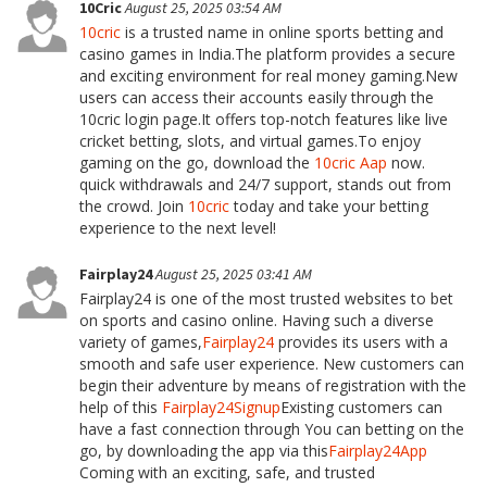
10Cric
August 25, 2025 03:54 AM
10cric
is a trusted name in online sports betting and
casino games in India.The platform provides a secure
and exciting environment for real money gaming.New
users can access their accounts easily through the
10cric login page.It offers top-notch features like live
cricket betting, slots, and virtual games.To enjoy
gaming on the go, download the
10cric Aap
now.
quick withdrawals and 24/7 support, stands out from
the crowd. Join
10cric
today and take your betting
experience to the next level!
Fairplay24
August 25, 2025 03:41 AM
Fairplay24 is one of the most trusted websites to bet
on sports and casino online. Having such a diverse
variety of games,
Fairplay24
provides its users with a
smooth and safe user experience. New customers can
begin their adventure by means of registration with the
help of this
Fairplay24Signup
Existing customers can
have a fast connection through You can betting on the
go, by downloading the app via this
Fairplay24App
Coming with an exciting, safe, and trusted