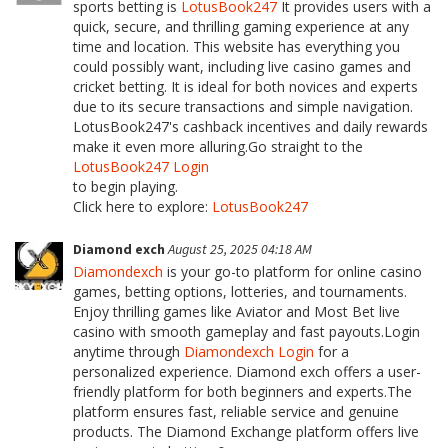
sports betting is
LotusBook247
It provides users with a
quick, secure, and thrilling gaming experience at any
time and location. This website has everything you
could possibly want, including live casino games and
cricket betting. It is ideal for both novices and experts
due to its secure transactions and simple navigation.
LotusBook247's cashback incentives and daily rewards
make it even more alluring.Go straight to the
LotusBook247 Login
to begin playing.
Click here to explore:
LotusBook247
Diamond exch
August 25, 2025 04:18 AM
Diamondexch
is your go-to platform for online casino
games, betting options, lotteries, and tournaments.
Enjoy thrilling games like Aviator and Most Bet live
casino with smooth gameplay and fast payouts.Login
anytime through
Diamondexch Login
for a
personalized experience. Diamond exch offers a user-
friendly platform for both beginners and experts.The
platform ensures fast, reliable service and genuine
products. The Diamond Exchange platform offers live