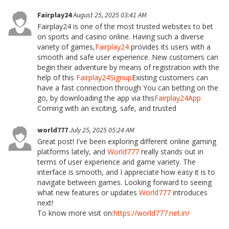
Fairplay24
August 25, 2025 03:41 AM
Fairplay24 is one of the most trusted websites to bet
on sports and casino online. Having such a diverse
variety of games,
Fairplay24
provides its users with a
smooth and safe user experience. New customers can
begin their adventure by means of registration with the
help of this
Fairplay24Signup
Existing customers can
have a fast connection through You can betting on the
go, by downloading the app via this
Fairplay24App
Coming with an exciting, safe, and trusted
world777
July 25, 2025 05:24 AM
Great post! I've been exploring different online gaming
platforms lately, and
World777
really stands out in
terms of user experience and game variety. The
interface is smooth, and I appreciate how easy it is to
navigate between games. Looking forward to seeing
what new features or updates
World777
introduces
next!
To know more visit on:
https://world777.net.in/