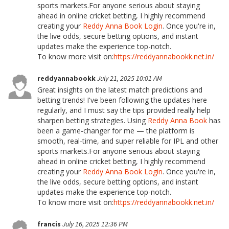
sports markets.For anyone serious about staying
ahead in online cricket betting, I highly recommend
creating your
Reddy Anna Book Login
. Once you're in,
the live odds, secure betting options, and instant
updates make the experience top-notch.
To know more visit on:
https://reddyannabookk.net.in/
reddyannabookk
July 21, 2025 10:01 AM
Great insights on the latest match predictions and
betting trends! I've been following the updates here
regularly, and I must say the tips provided really help
sharpen betting strategies. Using
Reddy Anna Book
has
been a game-changer for me — the platform is
smooth, real-time, and super reliable for IPL and other
sports markets.For anyone serious about staying
ahead in online cricket betting, I highly recommend
creating your
Reddy Anna Book Login
. Once you're in,
the live odds, secure betting options, and instant
updates make the experience top-notch.
To know more visit on:
https://reddyannabookk.net.in/
francis
July 16, 2025 12:36 PM