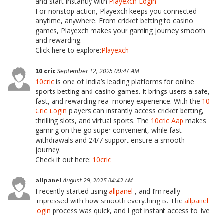
and start instantly with
Playexch Login
For nonstop action, Playexch keeps you connected
anytime, anywhere. From cricket betting to casino
games, Playexch makes your gaming journey smooth
and rewarding.
Click here to explore:
Playexch
10 cric
September 12, 2025 09:47 AM
10cric
is one of India’s leading platforms for online
sports betting and casino games. It brings users a safe,
fast, and rewarding real-money experience. With the
10
Cric Login
players can instantly access cricket betting,
thrilling slots, and virtual sports. The
10cric Aap
makes
gaming on the go super convenient, while fast
withdrawals and 24/7 support ensure a smooth
journey.
Check it out here:
10cric
allpanel
August 29, 2025 04:42 AM
I recently started using
allpanel
, and I’m really
impressed with how smooth everything is. The
allpanel
login
process was quick, and I got instant access to live