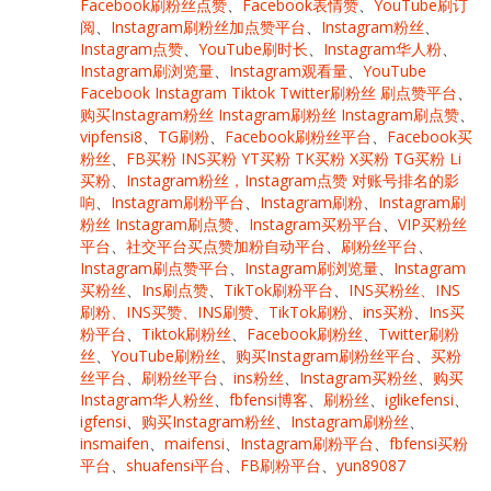
Facebook刷粉丝点赞
、
Facebook表情赞
、
YouTube刷订
阅
、
Instagram刷粉丝加点赞平台
、
Instagram粉丝
、
Instagram点赞
、
YouTube刷时长
、
Instagram华人粉
、
Instagram刷浏览量
、
Instagram观看量
、
YouTube
Facebook Instagram Tiktok Twitter刷粉丝 刷点赞平台
、
购买Instagram粉丝 Instagram刷粉丝 Instagram刷点赞
、
vipfensi8
、
TG刷粉
、
Facebook刷粉丝平台
、
Facebook买
粉丝
、
FB买粉 INS买粉 YT买粉 TK买粉 X买粉 TG买粉 Li
买粉
、
Instagram粉丝，Instagram点赞 对账号排名的影
响
、
Instagram刷粉平台
、
Instagram刷粉
、
Instagram刷
粉丝 Instagram刷点赞
、
Instagram买粉平台
、
VIP买粉丝
平台
、
社交平台买点赞加粉自动平台
、
刷粉丝平台
、
Instagram刷点赞平台
、
Instagram刷浏览量
、
Instagram
买粉丝
、
Ins刷点赞
、
TikTok刷粉平台
、
INS买粉丝、INS
刷粉、INS买赞、INS刷赞
、
TikTok刷粉
、
ins买粉
、
Ins买
粉平台
、
Tiktok刷粉丝
、
Facebook刷粉丝
、
Twitter刷粉
丝
、
YouTube刷粉丝
、
购买Instagram刷粉丝平台
、
买粉
丝平台
、
刷粉丝平台
、
ins粉丝
、
Instagram买粉丝
、
购买
Instagram华人粉丝
、
fbfensi博客
、
刷粉丝
、
iglikefensi
、
igfensi
、
购买Instagram粉丝
、
Instagram刷粉丝
、
insmaifen
、
maifensi
、
Instagram刷粉平台
、
fbfensi买粉
平台
、
shuafensi平台
、
FB刷粉平台
、
yun89087