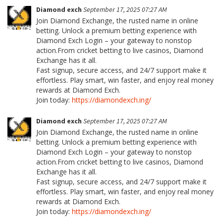
Diamond exch
September 17, 2025 07:27 AM
Join Diamond Exchange, the rusted name in online
betting. Unlock a premium betting experience with
Diamond Exch Login – your gateway to nonstop
action.From cricket betting to live casinos, Diamond
Exchange has it all.
Fast signup, secure access, and 24/7 support make it
effortless. Play smart, win faster, and enjoy real money
rewards at Diamond Exch.
Join today:
https://diamondexch.ing/
Diamond exch
September 17, 2025 07:27 AM
Join Diamond Exchange, the rusted name in online
betting. Unlock a premium betting experience with
Diamond Exch Login – your gateway to nonstop
action.From cricket betting to live casinos, Diamond
Exchange has it all.
Fast signup, secure access, and 24/7 support make it
effortless. Play smart, win faster, and enjoy real money
rewards at Diamond Exch.
Join today:
https://diamondexch.ing/