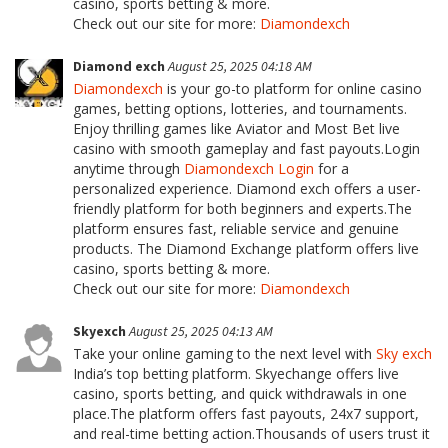
casino, sports betting & more.
Check out our site for more:
Diamondexch
Diamond exch
August 25, 2025 04:18 AM
Diamondexch
is your go-to platform for online casino
games, betting options, lotteries, and tournaments.
Enjoy thrilling games like Aviator and Most Bet live
casino with smooth gameplay and fast payouts.Login
anytime through
Diamondexch Login
for a
personalized experience. Diamond exch offers a user-
friendly platform for both beginners and experts.The
platform ensures fast, reliable service and genuine
products. The Diamond Exchange platform offers live
casino, sports betting & more.
Check out our site for more:
Diamondexch
Skyexch
August 25, 2025 04:13 AM
Take your online gaming to the next level with
Sky exch
India’s top betting platform. Skyechange offers live
casino, sports betting, and quick withdrawals in one
place.The platform offers fast payouts, 24x7 support,
and real-time betting action.Thousands of users trust it