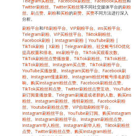
Telegram买粉丝
、
Facebook刷粉丝
、
Facebook买粉丝
和
Twitter刷粉丝
、
Twitter买粉丝
等不同社交媒体平台的
刷粉
丝
、
刷点赞
、
刷粉
和
买粉
的
刷赞
、
买赞
不同方法进行深入
分析。
刷粉平台
和
FB刷粉平台
、
VIP刷粉平台
、
ins买粉平台
、
Telegram刷粉
、
VIP买粉丝平台
、
Tiktok刷粉丝
、
Facebook刷粉 | Instagram刷粉 | YouTube刷粉 |
TikTok刷粉 | X刷粉 | Telegram刷粉
、
社交账号SEO优化
提高权重和排名
、
ins刷粉平台
、
TikTok买观看次数
、
TikTok刷粉丝点赞播放量
、
TikTok刷粉丝
、
TikTok粉丝
、
TikTok刷粉丝
、
Instagram买点赞
、
TikTok刷粉平台
、
YouTube买播放量
、
Instagram买粉平台
、
Facebook刷
粉
、
Instagram慢速刷粉
、
Instagram粉丝对账号排名的影
响
、
购买Instagram粉丝点赞
、
Facebook刷粉丝点赞
、
TikTok买粉丝和点赞
、
Twitter刷粉丝点赞互动
、
YouTube
刷订阅量播放量
、
Telegram刷频道或者群的人数
、
购买ins
粉丝
、
Instagram刷粉丝
、
推特刷粉丝
、
Facebook刷粉
丝
、
Youtube刷粉丝点赞
、
VIP自助刷粉丝平台
、
Instagram刷粉丝平台
、
YouTube刷订阅
、
购买Instagram
粉丝
、
Instagram刷粉丝平台
、
Instagram刷粉丝点赞
、
Instagram华人粉丝
、
Instagram刷华人粉
、
Tiktok刷粉丝
点赞
、
Twitter刷粉丝点赞
、
购买Instagram粉丝
、