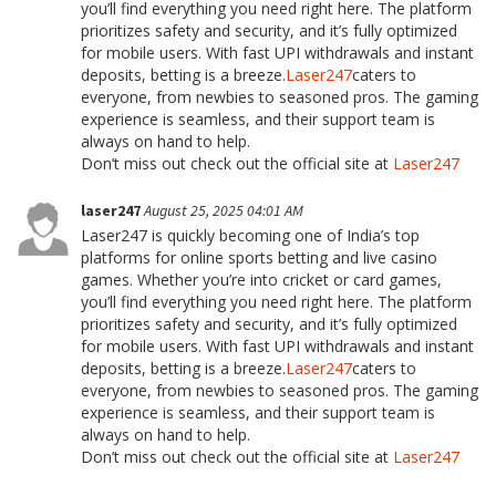
you’ll find everything you need right here. The platform
prioritizes safety and security, and it’s fully optimized
for mobile users. With fast UPI withdrawals and instant
deposits, betting is a breeze.
Laser247
caters to
everyone, from newbies to seasoned pros. The gaming
experience is seamless, and their support team is
always on hand to help.
Don’t miss out check out the official site at
Laser247
laser247
August 25, 2025 04:01 AM
Laser247 is quickly becoming one of India’s top
platforms for online sports betting and live casino
games. Whether you’re into cricket or card games,
you’ll find everything you need right here. The platform
prioritizes safety and security, and it’s fully optimized
for mobile users. With fast UPI withdrawals and instant
deposits, betting is a breeze.
Laser247
caters to
everyone, from newbies to seasoned pros. The gaming
experience is seamless, and their support team is
always on hand to help.
Don’t miss out check out the official site at
Laser247