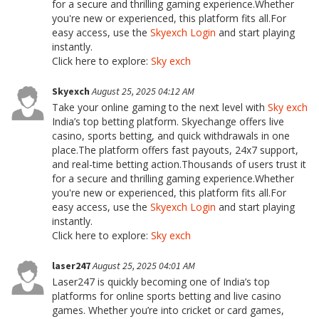
for a secure and thrilling gaming experience.Whether
you're new or experienced, this platform fits all.For
easy access, use the
Skyexch Login
and start playing
instantly.
Click here to explore:
Sky exch
Skyexch
August 25, 2025 04:12 AM
Take your online gaming to the next level with
Sky exch
India’s top betting platform. Skyechange offers live
casino, sports betting, and quick withdrawals in one
place.The platform offers fast payouts, 24x7 support,
and real-time betting action.Thousands of users trust it
for a secure and thrilling gaming experience.Whether
you're new or experienced, this platform fits all.For
easy access, use the
Skyexch Login
and start playing
instantly.
Click here to explore:
Sky exch
laser247
August 25, 2025 04:01 AM
Laser247 is quickly becoming one of India’s top
platforms for online sports betting and live casino
games. Whether you’re into cricket or card games,