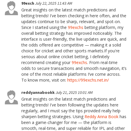
99exch
July 22, 2025 11:43 AM
Great insights on the latest match predictions and
betting trends! I've been checking in here often, and the
updates continue to be sharp, relevant, and spot-on.
Since I started using the
99exchs
betting platform, my
overall betting strategy has improved noticeably. The
interface is user-friendly, the live updates are quick, and
the odds offered are competitive — making it a solid
choice for cricket and other sports markets.If you're
serious about online cricket betting, I definitely
recommend creating your
99exchs
. From real-time
odds to secure transactions and smooth navigation, it’s
one of the most reliable platforms I’ve come across.
To know more, visit on:
https://99exchs.net.in/
reddyannabookk
July 21, 2025 10:01 AM
Great insights on the latest match predictions and
betting trends! I've been following the updates here
regularly, and I must say the tips provided really help
sharpen betting strategies. Using
Reddy Anna Book
has
been a game-changer for me — the platform is
smooth, real-time, and super reliable for IPL and other