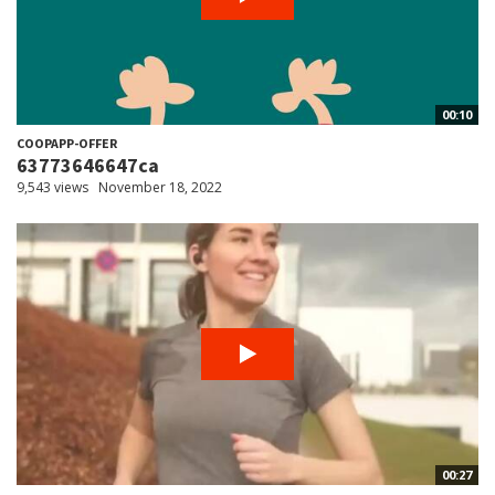
00:10
COOPAPP-OFFER
63773646647ca
9,543 views
November 18, 2022
00:27