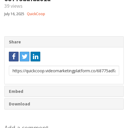
39 views
July 16, 2025
QuickCoop
Share
Link
to
share
Embed
Download