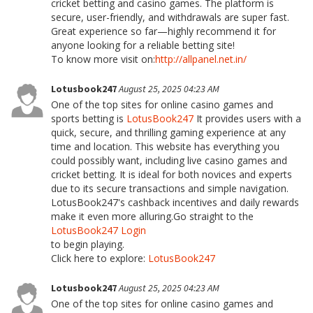
cricket betting and casino games. The platform is
secure, user-friendly, and withdrawals are super fast.
Great experience so far—highly recommend it for
anyone looking for a reliable betting site!
To know more visit on:
http://allpanel.net.in/
Lotusbook247
August 25, 2025 04:23 AM
One of the top sites for online casino games and
sports betting is
LotusBook247
It provides users with a
quick, secure, and thrilling gaming experience at any
time and location. This website has everything you
could possibly want, including live casino games and
cricket betting. It is ideal for both novices and experts
due to its secure transactions and simple navigation.
LotusBook247's cashback incentives and daily rewards
make it even more alluring.Go straight to the
LotusBook247 Login
to begin playing.
Click here to explore:
LotusBook247
Lotusbook247
August 25, 2025 04:23 AM
One of the top sites for online casino games and