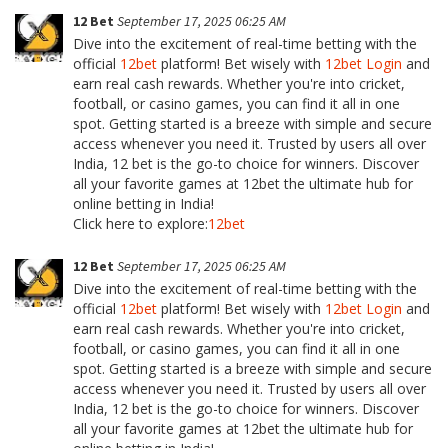
12 Bet
September 17, 2025 06:25 AM
Dive into the excitement of real-time betting with the
official
12bet
platform! Bet wisely with
12bet Login
and
earn real cash rewards. Whether you're into cricket,
football, or casino games, you can find it all in one
spot. Getting started is a breeze with simple and secure
access whenever you need it. Trusted by users all over
India, 12 bet is the go-to choice for winners. Discover
all your favorite games at 12bet the ultimate hub for
online betting in India!
Click here to explore:
12bet
12 Bet
September 17, 2025 06:25 AM
Dive into the excitement of real-time betting with the
official
12bet
platform! Bet wisely with
12bet Login
and
earn real cash rewards. Whether you're into cricket,
football, or casino games, you can find it all in one
spot. Getting started is a breeze with simple and secure
access whenever you need it. Trusted by users all over
India, 12 bet is the go-to choice for winners. Discover
all your favorite games at 12bet the ultimate hub for