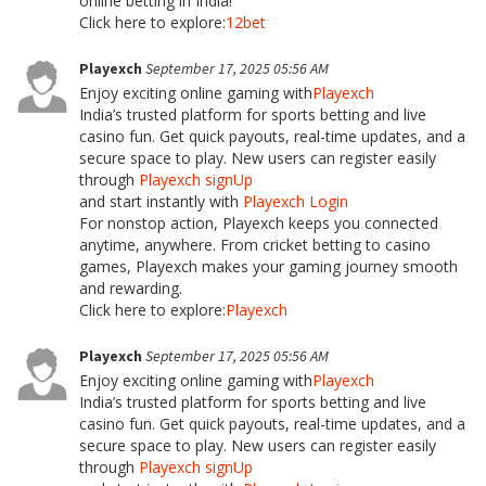
online betting in India!
Click here to explore:
12bet
Playexch
September 17, 2025 05:56 AM
Enjoy exciting online gaming with
Playexch
India’s trusted platform for sports betting and live
casino fun. Get quick payouts, real-time updates, and a
secure space to play. New users can register easily
through
Playexch signUp
and start instantly with
Playexch Login
For nonstop action, Playexch keeps you connected
anytime, anywhere. From cricket betting to casino
games, Playexch makes your gaming journey smooth
and rewarding.
Click here to explore:
Playexch
Playexch
September 17, 2025 05:56 AM
Enjoy exciting online gaming with
Playexch
India’s trusted platform for sports betting and live
casino fun. Get quick payouts, real-time updates, and a
secure space to play. New users can register easily
through
Playexch signUp