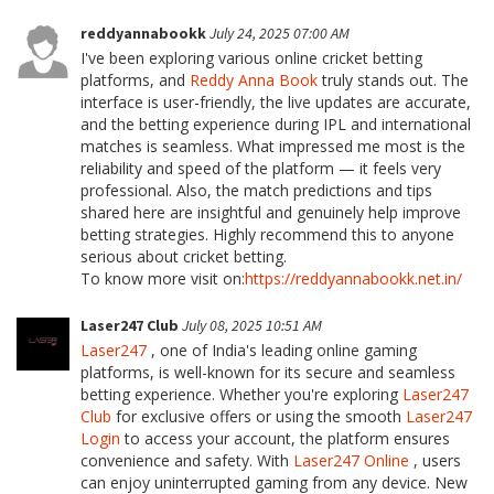
reddyannabookk
July 24, 2025 07:00 AM
I've been exploring various online cricket betting
platforms, and
Reddy Anna Book
truly stands out. The
interface is user-friendly, the live updates are accurate,
and the betting experience during IPL and international
matches is seamless. What impressed me most is the
reliability and speed of the platform — it feels very
professional. Also, the match predictions and tips
shared here are insightful and genuinely help improve
betting strategies. Highly recommend this to anyone
serious about cricket betting.
To know more visit on:
https://reddyannabookk.net.in/
Laser247 Club
July 08, 2025 10:51 AM
Laser247
, one of India's leading online gaming
platforms, is well-known for its secure and seamless
betting experience. Whether you're exploring
Laser247
Club
for exclusive offers or using the smooth
Laser247
Login
to access your account, the platform ensures
convenience and safety. With
Laser247 Online
, users
can enjoy uninterrupted gaming from any device. New