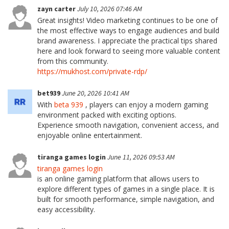
zayn carter
July 10, 2026 07:46 AM
Great insights! Video marketing continues to be one of
the most effective ways to engage audiences and build
brand awareness. I appreciate the practical tips shared
here and look forward to seeing more valuable content
from this community.
https://mukhost.com/private-rdp/
bet939
June 20, 2026 10:41 AM
With
beta 939
, players can enjoy a modern gaming
environment packed with exciting options.
Experience smooth navigation, convenient access, and
enjoyable online entertainment.
tiranga games login
June 11, 2026 09:53 AM
tiranga games login
is an online gaming platform that allows users to
explore different types of games in a single place. It is
built for smooth performance, simple navigation, and
easy accessibility.