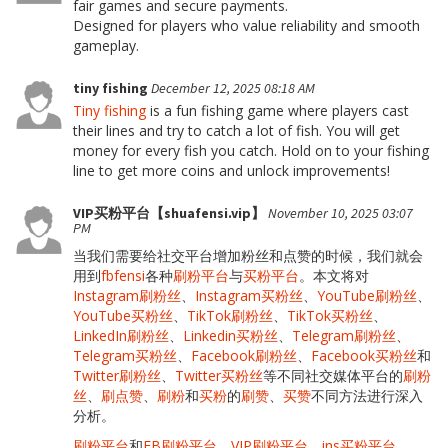
fair games and secure payments.
Designed for players who value reliability and smooth
gameplay.
tiny fishing
December 12, 2025 08:18 AM
Tiny fishing
is a fun fishing game where players cast
their lines and try to catch a lot of fish. You will get
money for every fish you catch. Hold on to your fishing
line to get more coins and unlock improvements!
VIP买粉平台【shuafensi.vip】
November 10, 2025 03:07
PM
当我们需要给社交平台增加粉丝和点赞的时候，我们就会
用到
fbfensi
各种
刷粉平台
与
买粉平台
。本文将对
Instagram刷粉丝
、
Instagram买粉丝
、
YouTube刷粉丝
、
YouTube买粉丝
、
TikTok刷粉丝
、
TikTok买粉丝
、
LinkedIn刷粉丝
、
Linkedin买粉丝
、
Telegram刷粉丝
、
Telegram买粉丝
、
Facebook刷粉丝
、
Facebook买粉丝
和
Twitter刷粉丝
、
Twitter买粉丝
等不同社交媒体平台的
刷粉
丝
、
刷点赞
、
刷粉
和
买粉
的
刷赞
、
买赞
不同方法进行深入
分析。
刷粉平台
和
FB刷粉平台
、
VIP刷粉平台
、
ins买粉平台
、