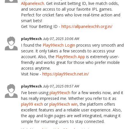
Allpanelexch
. Get instant betting ID, live match odds,
and secure access to all your favorite IPL games.
Perfect for cricket fans who love real-time action and
smart bets!
Get Your Betting ID -
https://allpanelexchh.org.in/
play99exch
July 07, 2025 10:06 AM
I found the
Play99exch Login
process very smooth and
secure. It only takes a few seconds to access your
account. Also, the
Play99exch App
is extremely user-
friendly and works great for those who prefer mobile
access anytime.
Visit Now -
https://play99exch.net.in/
play99exch
July 07, 2025 09:57 AM
I’ve been using
play99exch
for a few weeks now, and it
has really impressed me. Whether you refer to it as
play99 exch
or
play99exch win
, the platform offers
excellent features and a reliable user experience. Also,
the app and login pages are well integrated, making it
simple for returning users to stay connected.