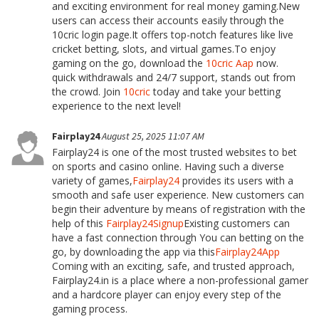
and exciting environment for real money gaming.New
users can access their accounts easily through the
10cric login page.It offers top-notch features like live
cricket betting, slots, and virtual games.To enjoy
gaming on the go, download the
10cric Aap
now.
quick withdrawals and 24/7 support, stands out from
the crowd. Join
10cric
today and take your betting
experience to the next level!
Fairplay24
August 25, 2025 11:07 AM
Fairplay24 is one of the most trusted websites to bet
on sports and casino online. Having such a diverse
variety of games,
Fairplay24
provides its users with a
smooth and safe user experience. New customers can
begin their adventure by means of registration with the
help of this
Fairplay24Signup
Existing customers can
have a fast connection through You can betting on the
go, by downloading the app via this
Fairplay24App
Coming with an exciting, safe, and trusted approach,
Fairplay24.in is a place where a non-professional gamer
and a hardcore player can enjoy every step of the
gaming process.