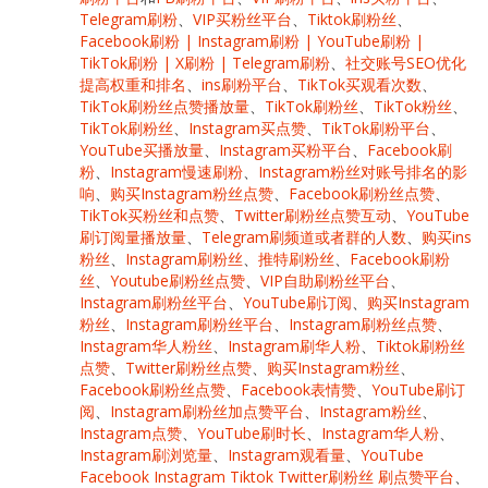
Telegram刷粉
、
VIP买粉丝平台
、
Tiktok刷粉丝
、
Facebook刷粉 | Instagram刷粉 | YouTube刷粉 |
TikTok刷粉 | X刷粉 | Telegram刷粉
、
社交账号SEO优化
提高权重和排名
、
ins刷粉平台
、
TikTok买观看次数
、
TikTok刷粉丝点赞播放量
、
TikTok刷粉丝
、
TikTok粉丝
、
TikTok刷粉丝
、
Instagram买点赞
、
TikTok刷粉平台
、
YouTube买播放量
、
Instagram买粉平台
、
Facebook刷
粉
、
Instagram慢速刷粉
、
Instagram粉丝对账号排名的影
响
、
购买Instagram粉丝点赞
、
Facebook刷粉丝点赞
、
TikTok买粉丝和点赞
、
Twitter刷粉丝点赞互动
、
YouTube
刷订阅量播放量
、
Telegram刷频道或者群的人数
、
购买ins
粉丝
、
Instagram刷粉丝
、
推特刷粉丝
、
Facebook刷粉
丝
、
Youtube刷粉丝点赞
、
VIP自助刷粉丝平台
、
Instagram刷粉丝平台
、
YouTube刷订阅
、
购买Instagram
粉丝
、
Instagram刷粉丝平台
、
Instagram刷粉丝点赞
、
Instagram华人粉丝
、
Instagram刷华人粉
、
Tiktok刷粉丝
点赞
、
Twitter刷粉丝点赞
、
购买Instagram粉丝
、
Facebook刷粉丝点赞
、
Facebook表情赞
、
YouTube刷订
阅
、
Instagram刷粉丝加点赞平台
、
Instagram粉丝
、
Instagram点赞
、
YouTube刷时长
、
Instagram华人粉
、
Instagram刷浏览量
、
Instagram观看量
、
YouTube
Facebook Instagram Tiktok Twitter刷粉丝 刷点赞平台
、