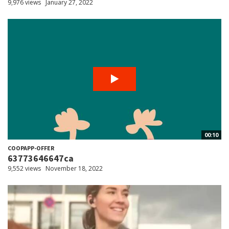
9,976 views
January 27, 2022
00:10
COOPAPP-OFFER
63773646647ca
9,552 views
November 18, 2022