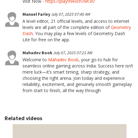
Visit Now -
https://play99exch.net.in/
Manuel Farley
July 07, 2025 07:48 AM
A level editor, 21 official levels, and access to internet
levels are all part of the complete edition of
Geometry
Dash
. You may play a few levels of Geometry Dash
Lite for free on the app.
Mahadev Book
July 07, 2025 07:21 AM
Welcome to
Mahadev Book
, your go‑to hub for
seamless online gaming across India. Success here isn’t
mere luck—it’s smart timing, sharp strategy, and
choosing the right arena. Join today and experience
reliability, excitement, and genuinely smooth gameplay
from start to finish, all the way through
Related videos