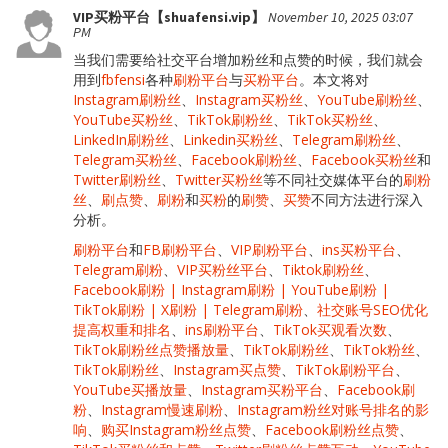
VIP买粉平台【shuafensi.vip】
November 10, 2025 03:07
PM
当我们需要给社交平台增加粉丝和点赞的时候，我们就会
用到
fbfensi
各种
刷粉平台
与
买粉平台
。本文将对
Instagram刷粉丝
、
Instagram买粉丝
、
YouTube刷粉丝
、
YouTube买粉丝
、
TikTok刷粉丝
、
TikTok买粉丝
、
LinkedIn刷粉丝
、
Linkedin买粉丝
、
Telegram刷粉丝
、
Telegram买粉丝
、
Facebook刷粉丝
、
Facebook买粉丝
和
Twitter刷粉丝
、
Twitter买粉丝
等不同社交媒体平台的
刷粉
丝
、
刷点赞
、
刷粉
和
买粉
的
刷赞
、
买赞
不同方法进行深入
分析。
刷粉平台
和
FB刷粉平台
、
VIP刷粉平台
、
ins买粉平台
、
Telegram刷粉
、
VIP买粉丝平台
、
Tiktok刷粉丝
、
Facebook刷粉 | Instagram刷粉 | YouTube刷粉 |
TikTok刷粉 | X刷粉 | Telegram刷粉
、
社交账号SEO优化
提高权重和排名
、
ins刷粉平台
、
TikTok买观看次数
、
TikTok刷粉丝点赞播放量
、
TikTok刷粉丝
、
TikTok粉丝
、
TikTok刷粉丝
、
Instagram买点赞
、
TikTok刷粉平台
、
YouTube买播放量
、
Instagram买粉平台
、
Facebook刷
粉
、
Instagram慢速刷粉
、
Instagram粉丝对账号排名的影
响
、
购买Instagram粉丝点赞
、
Facebook刷粉丝点赞
、