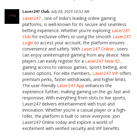
Laser247 Club
July 08, 2025 10:52 AM
Laser247
, one of India's leading online gaming
platforms, is well-known for its secure and seamless
betting experience. Whether you're exploring
Laser247
Club
for exclusive offers or using the smooth
Laser247
Login
to access your account, the platform ensures
convenience and safety. With
Laser247 Online
, users
can enjoy uninterrupted gaming from any device. New
players can easily register for a
Laser247 New ID
,
gaining access to various games, sports betting, and
casino options. For elite members,
Laser247 VIP
offers
premium perks, faster withdrawals, and higher limits.
The user-friendly
Laser247 App
enhances the
experience further, making gaming on-the-go fast and
responsive. With everything from slots to live sports,
Laser247 delivers entertainment with trust and
innovation. Whether you're a casual player or a high-
roller, the platform is built to serve everyone. Join
Laser247 Online today and explore a world of
excitement with verified security and VIP benefits.