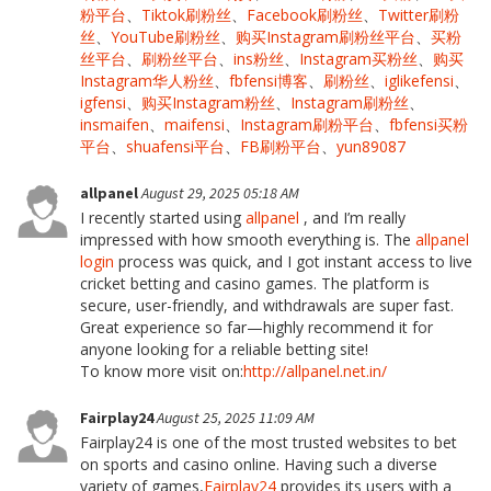
粉平台
、
Tiktok刷粉丝
、
Facebook刷粉丝
、
Twitter刷粉
丝
、
YouTube刷粉丝
、
购买Instagram刷粉丝平台
、
买粉
丝平台
、
刷粉丝平台
、
ins粉丝
、
Instagram买粉丝
、
购买
Instagram华人粉丝
、
fbfensi博客
、
刷粉丝
、
iglikefensi
、
igfensi
、
购买Instagram粉丝
、
Instagram刷粉丝
、
insmaifen
、
maifensi
、
Instagram刷粉平台
、
fbfensi买粉
平台
、
shuafensi平台
、
FB刷粉平台
、
yun89087
allpanel
August 29, 2025 05:18 AM
I recently started using
allpanel
, and I’m really
impressed with how smooth everything is. The
allpanel
login
process was quick, and I got instant access to live
cricket betting and casino games. The platform is
secure, user-friendly, and withdrawals are super fast.
Great experience so far—highly recommend it for
anyone looking for a reliable betting site!
To know more visit on:
http://allpanel.net.in/
Fairplay24
August 25, 2025 11:09 AM
Fairplay24 is one of the most trusted websites to bet
on sports and casino online. Having such a diverse
variety of games,
Fairplay24
provides its users with a