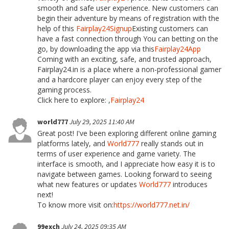
smooth and safe user experience. New customers can
begin their adventure by means of registration with the
help of this
Fairplay24Signup
Existing customers can
have a fast connection through You can betting on the
go, by downloading the app via this
Fairplay24App
Coming with an exciting, safe, and trusted approach,
Fairplay24.in is a place where a non-professional gamer
and a hardcore player can enjoy every step of the
gaming process.
Click here to explore: ,
Fairplay24
world777
July 29, 2025 11:40 AM
Great post! I've been exploring different online gaming
platforms lately, and
World777
really stands out in
terms of user experience and game variety. The
interface is smooth, and I appreciate how easy it is to
navigate between games. Looking forward to seeing
what new features or updates
World777
introduces
next!
To know more visit on:
https://world777.net.in/
99exch
July 24, 2025 09:35 AM