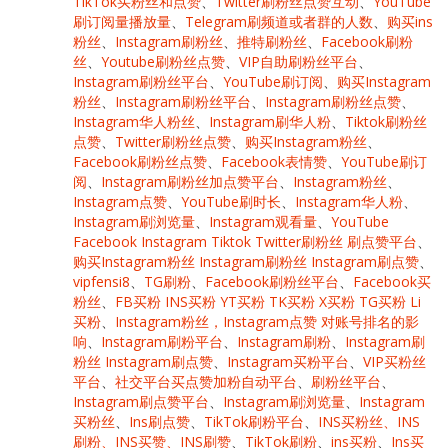
TikTok买粉丝和点赞
、
Twitter刷粉丝点赞互动
、
YouTube
刷订阅量播放量
、
Telegram刷频道或者群的人数
、
购买ins
粉丝
、
Instagram刷粉丝
、
推特刷粉丝
、
Facebook刷粉
丝
、
Youtube刷粉丝点赞
、
VIP自助刷粉丝平台
、
Instagram刷粉丝平台
、
YouTube刷订阅
、
购买Instagram
粉丝
、
Instagram刷粉丝平台
、
Instagram刷粉丝点赞
、
Instagram华人粉丝
、
Instagram刷华人粉
、
Tiktok刷粉丝
点赞
、
Twitter刷粉丝点赞
、
购买Instagram粉丝
、
Facebook刷粉丝点赞
、
Facebook表情赞
、
YouTube刷订
阅
、
Instagram刷粉丝加点赞平台
、
Instagram粉丝
、
Instagram点赞
、
YouTube刷时长
、
Instagram华人粉
、
Instagram刷浏览量
、
Instagram观看量
、
YouTube
Facebook Instagram Tiktok Twitter刷粉丝 刷点赞平台
、
购买Instagram粉丝 Instagram刷粉丝 Instagram刷点赞
、
vipfensi8
、
TG刷粉
、
Facebook刷粉丝平台
、
Facebook买
粉丝
、
FB买粉 INS买粉 YT买粉 TK买粉 X买粉 TG买粉 Li
买粉
、
Instagram粉丝，Instagram点赞 对账号排名的影
响
、
Instagram刷粉平台
、
Instagram刷粉
、
Instagram刷
粉丝 Instagram刷点赞
、
Instagram买粉平台
、
VIP买粉丝
平台
、
社交平台买点赞加粉自动平台
、
刷粉丝平台
、
Instagram刷点赞平台
、
Instagram刷浏览量
、
Instagram
买粉丝
、
Ins刷点赞
、
TikTok刷粉平台
、
INS买粉丝、INS
刷粉、INS买赞、INS刷赞
、
TikTok刷粉
、
ins买粉
、
Ins买