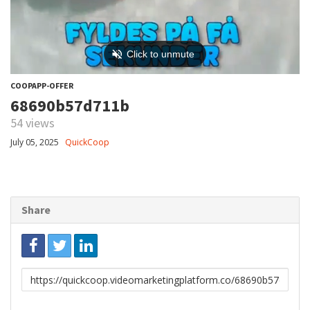
COOPAPP-OFFER
68690b57d711b
54 views
July 05, 2025
QuickCoop
Share
Link
to
share