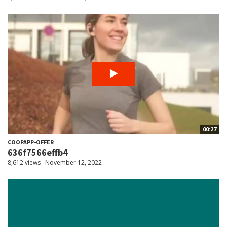
00:27
COOPAPP-OFFER
636f7566effb4
8,612 views
November 12, 2022