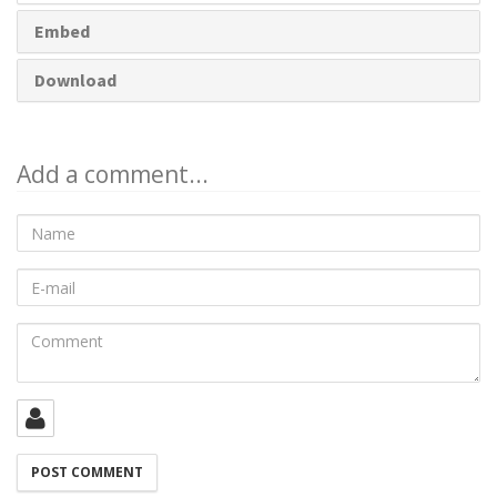
Embed
Download
Add a comment...
Name
E-
mail
Comment