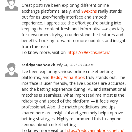
Great post! I’ve been exploring different online
exchange platforms lately, and
99exchs
really stands
out for its user-friendly interface and smooth
experience. I appreciate the effort you’re putting into
keeping the content fresh and informative—especially
for newcomers trying to understand the features and
benefits. Looking forward to more updates and insights
from the team!
To know more, visit on:
https://99exchs.net.in/
reddyannabookk
July 24, 2025 07:04 AM
I've been exploring various online cricket betting
platforms, and
Reddy Anna Book
truly stands out. The
interface is user-friendly, the live updates are accurate,
and the betting experience during IPL and international
matches is seamless. What impressed me most is the
reliability and speed of the platform — it feels very
professional. Also, the match predictions and tips
shared here are insightful and genuinely help improve
betting strategies. Highly recommend this to anyone
serious about cricket betting.
To know more visit on:
https://reddyannabookk.net.in/