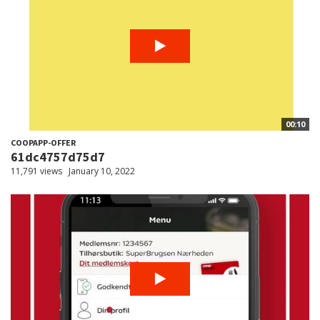
00:10
COOPAPP-OFFER
61dc4757d75d7
11,791 views
January 10, 2022