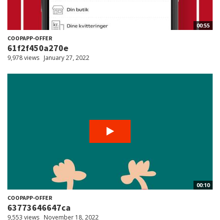
00:55
COOPAPP-OFFER
61f2f450a270e
9,978 views
January 27, 2022
00:10
COOPAPP-OFFER
63773646647ca
9,553 views
November 18, 2022