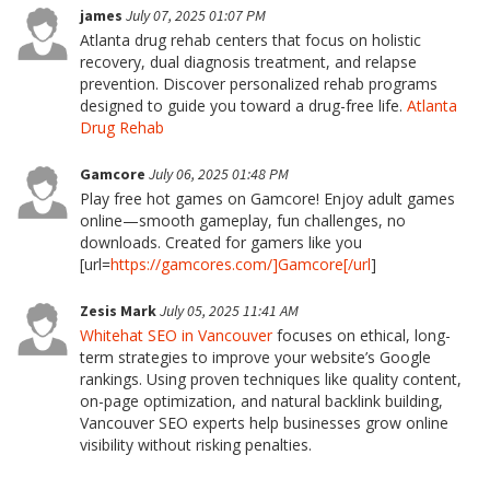
james
July 07, 2025 01:07 PM
Atlanta drug rehab centers that focus on holistic
recovery, dual diagnosis treatment, and relapse
prevention. Discover personalized rehab programs
designed to guide you toward a drug-free life.
Atlanta
Drug Rehab
Gamcore
July 06, 2025 01:48 PM
Play free hot games on Gamcore! Enjoy adult games
online—smooth gameplay, fun challenges, no
downloads. Created for gamers like you
[url=
https://gamcores.com/]Gamcore[/url
]
Zesis Mark
July 05, 2025 11:41 AM
Whitehat SEO in Vancouver
focuses on ethical, long-
term strategies to improve your website’s Google
rankings. Using proven techniques like quality content,
on-page optimization, and natural backlink building,
Vancouver SEO experts help businesses grow online
visibility without risking penalties.