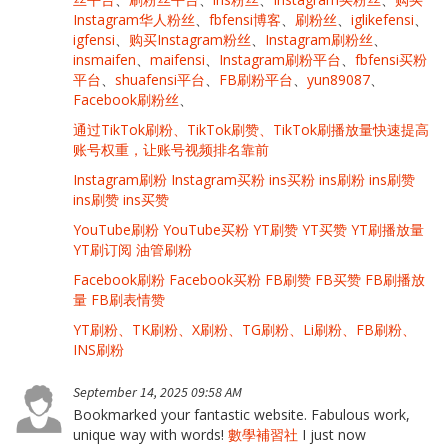
Instagram华人粉丝
、
fbfensi博客
、
刷粉丝
、
iglikefensi
、
igfensi
、
购买Instagram粉丝
、
Instagram刷粉丝
、
insmaifen
、
maifensi
、
Instagram刷粉平台
、
fbfensi买粉
平台
、
shuafensi平台
、
FB刷粉平台
、
yun89087
、
Facebook刷粉丝
、
通过TikTok刷粉、TikTok刷赞、TikTok刷播放量快速提高
账号权重，让账号视频排名靠前
Instagram刷粉 Instagram买粉 ins买粉 ins刷粉 ins刷赞
ins刷赞 ins买赞
YouTube刷粉 YouTube买粉 YT刷赞 YT买赞 YT刷播放量
YT刷订阅 油管刷粉
Facebook刷粉 Facebook买粉 FB刷赞 FB买赞 FB刷播放
量 FB刷表情赞
YT刷粉、TK刷粉、X刷粉、TG刷粉、Li刷粉、FB刷粉、
INS刷粉
September 14, 2025 09:58 AM
Bookmarked your fantastic website. Fabulous work,
unique way with words!
數學補習社
I just now