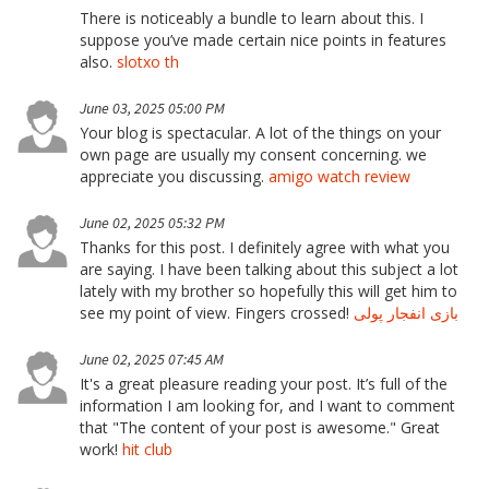
There is noticeably a bundle to learn about this. I
suppose you’ve made certain nice points in features
also.
slotxo th
June 03, 2025 05:00 PM
Your blog is spectacular. A lot of the things on your
own page are usually my consent concerning. we
appreciate you discussing.
amigo watch review
June 02, 2025 05:32 PM
Thanks for this post. I definitely agree with what you
are saying. I have been talking about this subject a lot
lately with my brother so hopefully this will get him to
see my point of view. Fingers crossed!
بازی انفجار پولی
June 02, 2025 07:45 AM
It's a great pleasure reading your post. It’s full of the
information I am looking for, and I want to comment
that "The content of your post is awesome." Great
work!
hit club