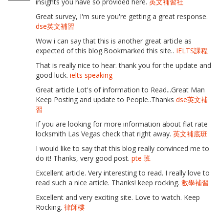
insights you have so provided here.
英文補習社
Great survey, I'm sure you're getting a great response.
dse英文補習
Wow i can say that this is another great article as
expected of this blog.Bookmarked this site..
IELTS課程
That is really nice to hear. thank you for the update and
good luck.
ielts speaking
Great article Lot's of information to Read...Great Man
Keep Posting and update to People..Thanks
dse英文補
習
If you are looking for more information about flat rate
locksmith Las Vegas check that right away.
英文補底班
I would like to say that this blog really convinced me to
do it! Thanks, very good post.
pte 班
Excellent article. Very interesting to read. I really love to
read such a nice article. Thanks! keep rocking.
數學補習
Excellent and very exciting site. Love to watch. Keep
Rocking.
律師樓