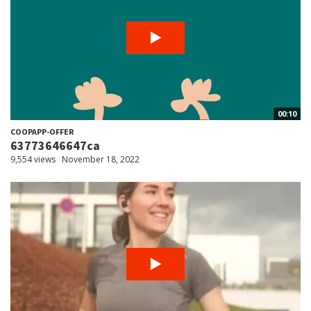
00:10
COOPAPP-OFFER
63773646647ca
9,554 views
November 18, 2022