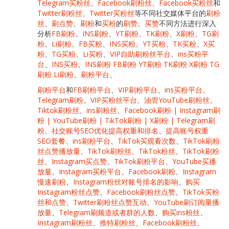
Telegram买粉丝
、
Facebook刷粉丝
、
Facebook买粉丝
和
Twitter刷粉丝
、
Twitter买粉丝
等不同社交媒体平台的
刷粉
丝
、
刷点赞
、
刷粉
和
买粉
的
刷赞
、
买赞
不同方法进行深入
分析
FB刷粉
、
INS刷粉
、
YT刷粉
、
TK刷粉
、
X刷粉
、
TG刷
粉
、
Li刷粉
、
FB买粉
、
INS买粉
、
YT买粉
、
TK买粉
、
X买
粉
、
TG买粉
、
Li买粉
、
VIP自助刷粉丝平台
、
ins买粉平
台
、
INS买粉
、
INS刷粉 FB刷粉 YT刷粉 TK刷粉 X刷粉 TG
刷粉 Li刷粉
、
刷粉平台
、
刷粉平台
和
FB刷粉平台
、
VIP刷粉平台
、
ins买粉平台
、
Telegram刷粉
、
VIP买粉丝平台
、
油管YouTube刷粉丝
、
Tiktok刷粉丝
、
ins刷粉丝
、
Facebook刷粉 | Instagram刷
粉 | YouTube刷粉 | TikTok刷粉 | X刷粉 | Telegram刷
粉
、
社交账号SEO优化提高权重和排名
、
提高账号权重
SEO套餐
、
ins刷粉平台
、
TikTok买观看次数
、
TikTok刷粉
丝点赞播放量
、
TikTok刷粉丝
、
TikTok粉丝
、
TikTok刷粉
丝
、
Instagram买点赞
、
TikTok刷粉平台
、
YouTube买播
放量
、
Instagram买粉平台
、
Facebook刷粉
、
Instagram
慢速刷粉
、
Instagram粉丝对账号排名的影响
、
购买
Instagram粉丝点赞
、
Facebook刷粉丝点赞
、
TikTok买粉
丝和点赞
、
Twitter刷粉丝点赞互动
、
YouTube刷订阅量播
放量
、
Telegram刷频道或者群的人数
、
购买ins粉丝
、
Instagram刷粉丝
、
推特刷粉丝
、
Facebook刷粉丝
、