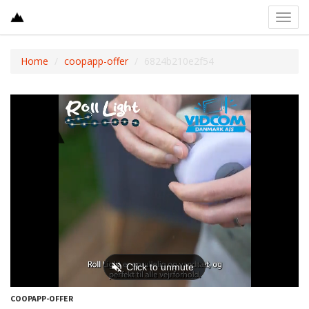
Toggl
navig
Home
coopapp-offer
6824b210e2f54
COOPAPP-OFFER