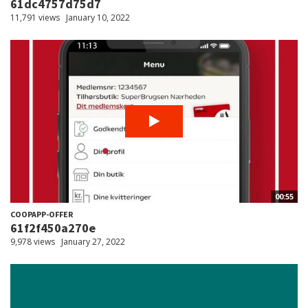
61dc4757d75d7
11,791 views
January 10, 2022
00:55
COOPAPP-OFFER
61f2f450a270e
9,978 views
January 27, 2022