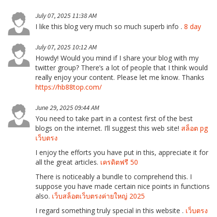
July 07, 2025 11:38 AM
I like this blog very much so much superb info .
8 day
July 07, 2025 10:12 AM
Howdy! Would you mind if I share your blog with my
twitter group? There’s a lot of people that I think would
really enjoy your content. Please let me know. Thanks
https://hb88top.com/
June 29, 2025 09:44 AM
You need to take part in a contest first of the best
blogs on the internet. I’ll suggest this web site!
สล็อต pg
เว็บตรง
I enjoy the efforts you have put in this, appreciate it for
all the great articles.
เครดิตฟรี 50
There is noticeably a bundle to comprehend this. I
suppose you have made certain nice points in functions
also.
เว็บสล็อตเว็บตรงค่ายใหญ่ 2025
I regard something truly special in this website .
เว็บตรง