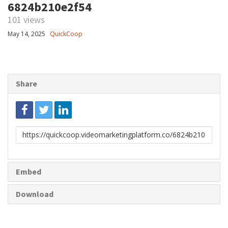
6824b210e2f54
101 views
May 14, 2025
QuickCoop
Share
Link
to
share
Embed
Download