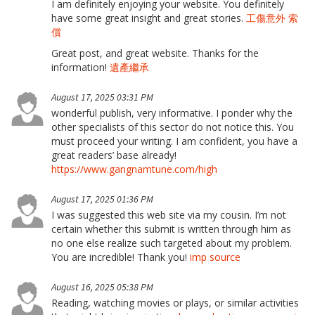
I am definitely enjoying your website. You definitely
have some great insight and great stories.
工傷意外 索
償
Great post, and great website. Thanks for the
information!
遺產繼承
August 17, 2025 03:31 PM
wonderful publish, very informative. I ponder why the
other specialists of this sector do not notice this. You
must proceed your writing. I am confident, you have a
great readers’ base already!
https://www.gangnamtune.com/high
August 17, 2025 01:36 PM
I was suggested this web site via my cousin. I’m not
certain whether this submit is written through him as
no one else realize such targeted about my problem.
You are incredible! Thank you!
imp source
August 16, 2025 05:38 PM
Reading, watching movies or plays, or similar activities