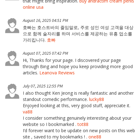
that might bring inspiration.
buy andractim cream penis
online usa
August 16, 2025 04:51 PM
호빠는 호스트바의 줄임말로, 주로 성인 여성 고객을 대상
으로 함께 술자리를 하며 서비스를 제공하는 유흥 업소를
가리킵니다.
호빠
August 07, 2025 07:42 PM
Hi, Thanks for your page. I discovered your page
through Bing and hope you keep providing more good
articles.
Leanova Reviews
July 07, 2025 12:55 PM
I also thought Ken Jeong is really fantastic and another
standout comedic performance.
lucky88
Enjoyed looking at this, very good stuff, appreciate it.
va88
I consider something genuinely interesting about your
website so I bookmarked .
tot88
I’d forever want to be update on new posts on this web
site , saved to my bookmarks ! .
one88