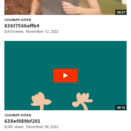
00:27
COOPAPP-OFFER
636f7566effb4
8,616 views
November 12, 2022
00:10
COOPAPP-OFFER
638ef089bf201
8,001 views
December 06, 2022