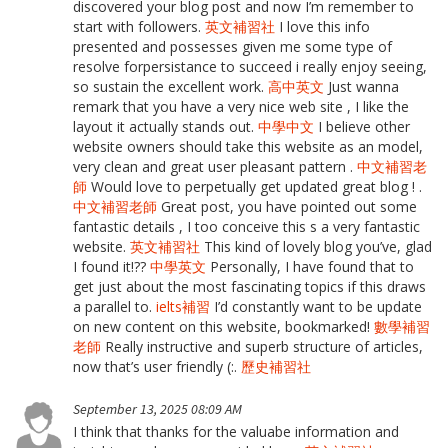
discovered your blog post and now I’m remember to
start with followers.
英文補習社
I love this info
presented and possesses given me some type of
resolve forpersistance to succeed i really enjoy seeing,
so sustain the excellent work.
高中英文
Just wanna
remark that you have a very nice web site , I like the
layout it actually stands out.
中學中文
I believe other
website owners should take this website as an model,
very clean and great user pleasant pattern .
中文補習老
師
Would love to perpetually get updated great blog ! .
中文補習老師
Great post, you have pointed out some
fantastic details , I too conceive this s a very fantastic
website.
英文補習社
This kind of lovely blog you’ve, glad
I found it!??
中學英文
Personally, I have found that to
get just about the most fascinating topics if this draws
a parallel to.
ielts補習
I’d constantly want to be update
on new content on this website, bookmarked!
數學補習
老師
Really instructive and superb structure of articles,
now that’s user friendly (:.
歷史補習社
September 13, 2025 08:09 AM
I think that thanks for the valuabe information and