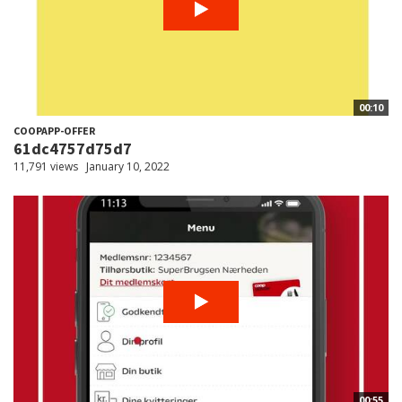
00:10
COOPAPP-OFFER
61dc4757d75d7
11,791 views
January 10, 2022
00:55