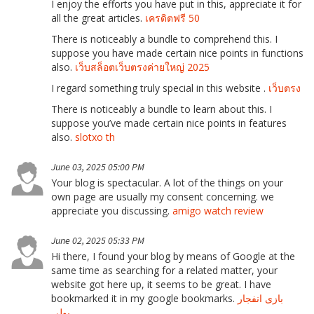
I enjoy the efforts you have put in this, appreciate it for
all the great articles.
เครดิตฟรี 50
There is noticeably a bundle to comprehend this. I
suppose you have made certain nice points in functions
also.
เว็บสล็อตเว็บตรงค่ายใหญ่ 2025
I regard something truly special in this website .
เว็บตรง
There is noticeably a bundle to learn about this. I
suppose you’ve made certain nice points in features
also.
slotxo th
June 03, 2025 05:00 PM
Your blog is spectacular. A lot of the things on your
own page are usually my consent concerning. we
appreciate you discussing.
amigo watch review
June 02, 2025 05:33 PM
Hi there, I found your blog by means of Google at the
same time as searching for a related matter, your
website got here up, it seems to be great. I have
bookmarked it in my google bookmarks.
بازی انفجار
پولی