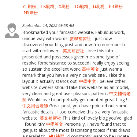
YT刷粉、TK刷粉、X刷粉、TG刷粉、Li刷粉、FB刷粉、
INS刷粉
September 14, 2025 09:58 AM
Bookmarked your fantastic website. Fabulous work,
unique way with words!
數學補習社
I just now
discovered your blog post and now I’m remember to
start with followers.
英文補習社
I love this info
presented and possesses given me some type of
resolve forpersistance to succeed i really enjoy seeing,
so sustain the excellent work.
高中英文
Just wanna
remark that you have a very nice web site , I like the
layout it actually stands out.
中學中文
I believe other
website owners should take this website as an model,
very clean and great user pleasant pattern .
中文補習老
師
Would love to perpetually get updated great blog ! .
中文補習老師
Great post, you have pointed out some
fantastic details , I too conceive this s a very fantastic
website.
英文補習社
This kind of lovely blog you’ve, glad
I found it!??
中學英文
Personally, I have found that to
get just about the most fascinating topics if this draws
a parallel to.
ielts補習
I’d constantly want to be update