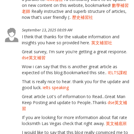
on new content on this website, bookmarked!
數學補習
老師
Really instructive and superb structure of articles,
now that’s user friendly (:.
歷史補習社
September 13, 2025 08:09 AM
I think that thanks for the valuabe information and
insights you have so provided here.
英文補習社
Great survey, I'm sure you're getting a great response.
dse英文補習
Wow i can say that this is another great article as
expected of this blog.Bookmarked this site..
IELTS課程
That is really nice to hear. thank you for the update and
good luck.
ielts speaking
Great article Lot's of information to Read...Great Man
Keep Posting and update to People..Thanks
dse英文補
習
If you are looking for more information about flat rate
locksmith Las Vegas check that right away.
英文補底班
I would like to say that this blog really convinced me to