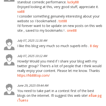
standout comedic performance.
lucky88
Enjoyed looking at this, very good stuff, appreciate it.
va88
I consider something genuinely interesting about your
website so I bookmarked .
tot88
I’d forever want to be update on new posts on this web
site , saved to my bookmarks ! .
one88
July 07, 2025 11:38 AM
I like this blog very much so much superb info .
8 day
July 07, 2025 10:12 AM
Howdy! Would you mind if I share your blog with my
twitter group? There’s a lot of people that I think would
really enjoy your content. Please let me know. Thanks
https://hb88top.com/
June 29, 2025 09:44 AM
You need to take part in a contest first of the best
blogs on the internet. I’ll suggest this web site!
สล็อต pg
เว็บตรง