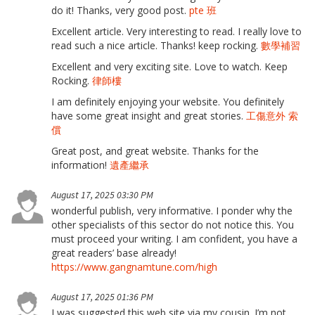
do it! Thanks, very good post.
pte 班
Excellent article. Very interesting to read. I really love to
read such a nice article. Thanks! keep rocking.
數學補習
Excellent and very exciting site. Love to watch. Keep
Rocking.
律師樓
I am definitely enjoying your website. You definitely
have some great insight and great stories.
工傷意外 索
償
Great post, and great website. Thanks for the
information!
遺產繼承
August 17, 2025 03:30 PM
wonderful publish, very informative. I ponder why the
other specialists of this sector do not notice this. You
must proceed your writing. I am confident, you have a
great readers’ base already!
https://www.gangnamtune.com/high
August 17, 2025 01:36 PM
I was suggested this web site via my cousin. I’m not