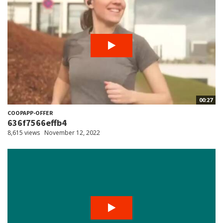
00:27
COOPAPP-OFFER
636f7566effb4
8,615 views
November 12, 2022