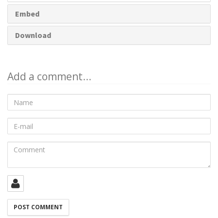
Embed
Download
Add a comment...
Name
E-
mail
Comment