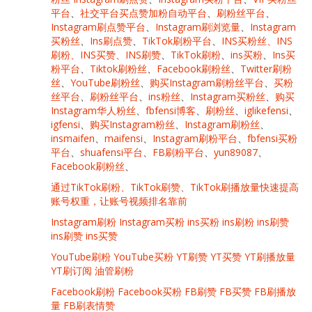
平台
、
社交平台买点赞加粉自动平台
、
刷粉丝平台
、
Instagram刷点赞平台
、
Instagram刷浏览量
、
Instagram
买粉丝
、
Ins刷点赞
、
TikTok刷粉平台
、
INS买粉丝、INS
刷粉、INS买赞、INS刷赞
、
TikTok刷粉
、
ins买粉
、
Ins买
粉平台
、
Tiktok刷粉丝
、
Facebook刷粉丝
、
Twitter刷粉
丝
、
YouTube刷粉丝
、
购买Instagram刷粉丝平台
、
买粉
丝平台
、
刷粉丝平台
、
ins粉丝
、
Instagram买粉丝
、
购买
Instagram华人粉丝
、
fbfensi博客
、
刷粉丝
、
iglikefensi
、
igfensi
、
购买Instagram粉丝
、
Instagram刷粉丝
、
insmaifen
、
maifensi
、
Instagram刷粉平台
、
fbfensi买粉
平台
、
shuafensi平台
、
FB刷粉平台
、
yun89087
、
Facebook刷粉丝
、
通过TikTok刷粉、TikTok刷赞、TikTok刷播放量快速提高
账号权重，让账号视频排名靠前
Instagram刷粉 Instagram买粉 ins买粉 ins刷粉 ins刷赞
ins刷赞 ins买赞
YouTube刷粉 YouTube买粉 YT刷赞 YT买赞 YT刷播放量
YT刷订阅 油管刷粉
Facebook刷粉 Facebook买粉 FB刷赞 FB买赞 FB刷播放
量 FB刷表情赞