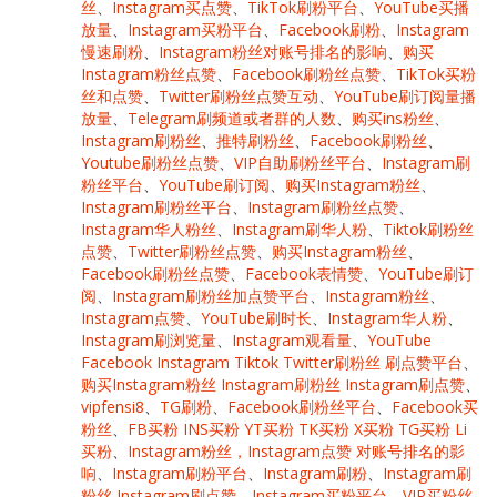
丝
、
Instagram买点赞
、
TikTok刷粉平台
、
YouTube买播
放量
、
Instagram买粉平台
、
Facebook刷粉
、
Instagram
慢速刷粉
、
Instagram粉丝对账号排名的影响
、
购买
Instagram粉丝点赞
、
Facebook刷粉丝点赞
、
TikTok买粉
丝和点赞
、
Twitter刷粉丝点赞互动
、
YouTube刷订阅量播
放量
、
Telegram刷频道或者群的人数
、
购买ins粉丝
、
Instagram刷粉丝
、
推特刷粉丝
、
Facebook刷粉丝
、
Youtube刷粉丝点赞
、
VIP自助刷粉丝平台
、
Instagram刷
粉丝平台
、
YouTube刷订阅
、
购买Instagram粉丝
、
Instagram刷粉丝平台
、
Instagram刷粉丝点赞
、
Instagram华人粉丝
、
Instagram刷华人粉
、
Tiktok刷粉丝
点赞
、
Twitter刷粉丝点赞
、
购买Instagram粉丝
、
Facebook刷粉丝点赞
、
Facebook表情赞
、
YouTube刷订
阅
、
Instagram刷粉丝加点赞平台
、
Instagram粉丝
、
Instagram点赞
、
YouTube刷时长
、
Instagram华人粉
、
Instagram刷浏览量
、
Instagram观看量
、
YouTube
Facebook Instagram Tiktok Twitter刷粉丝 刷点赞平台
、
购买Instagram粉丝 Instagram刷粉丝 Instagram刷点赞
、
vipfensi8
、
TG刷粉
、
Facebook刷粉丝平台
、
Facebook买
粉丝
、
FB买粉 INS买粉 YT买粉 TK买粉 X买粉 TG买粉 Li
买粉
、
Instagram粉丝，Instagram点赞 对账号排名的影
响
、
Instagram刷粉平台
、
Instagram刷粉
、
Instagram刷
粉丝 Instagram刷点赞
、
Instagram买粉平台
、
VIP买粉丝