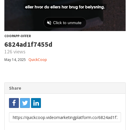
COOPAPP-OFFER
6824ad1f7455d
126 views
May 14, 2025
QuickCoop
Share
Link
to
share