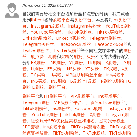
November 11, 2025 06:28 AM
当我们需要给社交平台增加粉丝和点赞的时候，我们就会
用到
fbfensi
各种
刷粉平台
与
买粉平台
。本文将对
ins买粉平
台
、
Instagram刷粉丝
、
Instagram买粉丝
、
YouTube刷粉
丝
、
YouTube买粉丝
、
TikTok刷粉丝
、
TikTok买粉丝
、
LinkedIn刷粉丝
、
Linkedin买粉丝
、
Telegram刷粉丝
、
Telegram买粉丝
、
Facebook刷粉丝
、
Facebook买粉丝
和
Twitter刷粉丝
、
Twitter买粉丝
等不同社交媒体平台的
刷粉
丝
、
刷点赞
、
刷粉
和
买粉
的
刷赞
、
买赞
不同方法进行深入
分析
FB刷粉
、
INS刷粉
、
YT刷粉
、
TK刷粉
、
X刷粉
、
TG刷
粉
、
Li刷粉
、
FB买粉
、
INS买粉
、
YT买粉
、
TK买粉
、
X买
粉
、
TG买粉
、
Li买粉
、
VIP自助刷粉丝平台
、
ins买粉平
台
、
INS买粉
、
INS刷粉 FB刷粉 YT刷粉 TK刷粉 X刷粉 TG
刷粉 Li刷粉
、
刷粉平台
、
刷粉平台
和
FB刷粉平台
、
VIP刷粉平台
、
ins买粉平台
、
Telegram刷粉
、
VIP买粉丝平台
、
油管YouTube刷粉丝
、
Tiktok刷粉丝
、
ins刷粉丝
、
Facebook刷粉 | Instagram刷
粉 | YouTube刷粉 | TikTok刷粉 | X刷粉 | Telegram刷
粉
、
社交账号SEO优化提高权重和排名
、
提高账号权重
SEO套餐
、
ins刷粉平台
、
TikTok买观看次数
、
TikTok刷粉
丝点赞播放量
、
TikTok刷粉丝
、
TikTok粉丝
、
TikTok刷粉