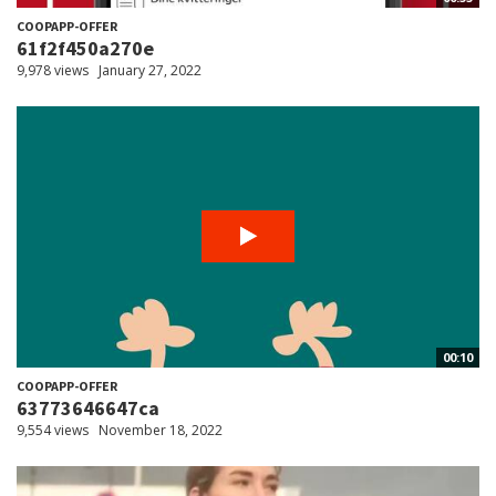
COOPAPP-OFFER
61f2f450a270e
9,978 views
January 27, 2022
00:10
COOPAPP-OFFER
63773646647ca
9,554 views
November 18, 2022