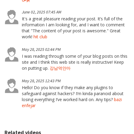
June 02, 2025 07:45 AM
It's a great pleasure reading your post. It’s full of the
information I am looking for, and I want to comment
that "The content of your post is awesome." Great
work!
hit club
May 28, 2025 02:44 PM
I was reading through some of your blog posts on this
site and I think this web site is really instructive! Keep
on putting up.
강남역안마
May 28, 2025 12:43 PM
Hello! Do you know if they make any plugins to
safeguard against hackers? I’m kinda paranoid about
losing everything I’ve worked hard on. Any tips?
bazi
enfejar
Related videos