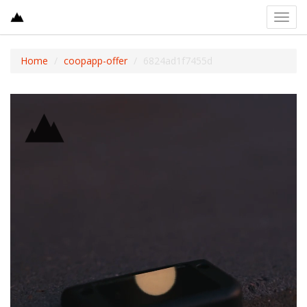
Toggl
navig
Home
coopapp-offer
6824ad1f7455d