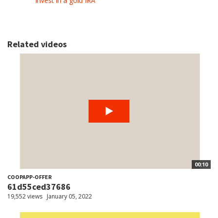
invest in a gold IRA
Related videos
00:10
COOPAPP-OFFER
61d55ced37686
19,552 views
January 05, 2022