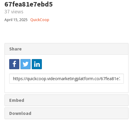
67fea81e7ebd5
37 views
April 15, 2025
QuickCoop
Share
Link
to
share
Embed
Download