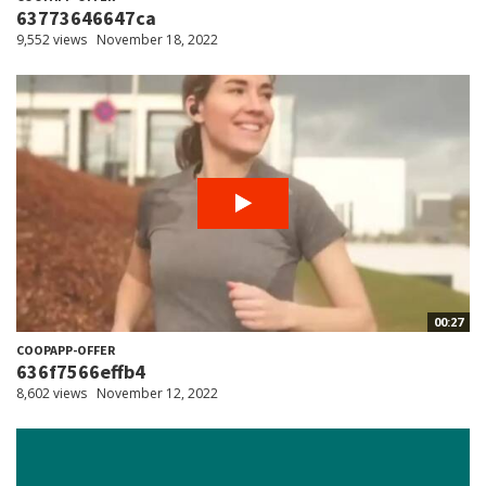
63773646647ca
9,552 views
November 18, 2022
00:27
COOPAPP-OFFER
636f7566effb4
8,602 views
November 12, 2022