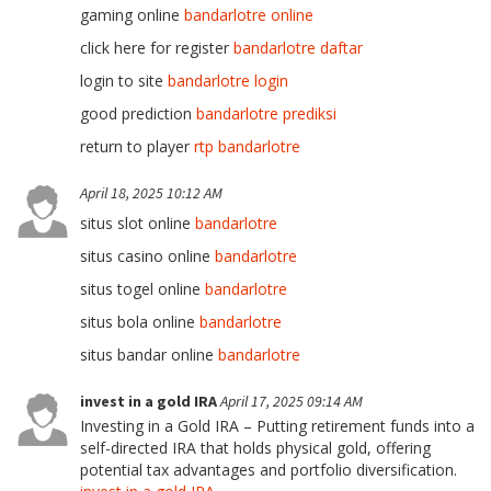
gaming online
bandarlotre online
click here for register
bandarlotre daftar
login to site
bandarlotre login
good prediction
bandarlotre prediksi
return to player
rtp bandarlotre
April 18, 2025 10:12 AM
situs slot online
bandarlotre
situs casino online
bandarlotre
situs togel online
bandarlotre
situs bola online
bandarlotre
situs bandar online
bandarlotre
invest in a gold IRA
April 17, 2025 09:14 AM
Investing in a Gold IRA – Putting retirement funds into a
self-directed IRA that holds physical gold, offering
potential tax advantages and portfolio diversification.