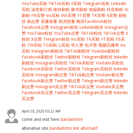
YouTube买粉
TikTok买粉
X买粉
Telegram买粉
Linkedin
买粉
油管刷订阅
推特刷粉
脸书刷粉
电报刷粉
抖音刷粉
IG
刷粉
FB买赞
ins买粉
INS买赞
YT买赞
TK买赞
X买赞
刷粉
丝
刷点赞
买播放量
加浏览量
购买Facebook粉丝
Facebook点赞
Instagram粉丝
Linkedin粉丝
Instagram点
赞
YouTube粉丝
YouTube点赞
TikTok粉丝
TikTok点赞
X
粉丝
X点赞
Telegram粉丝
Ins买粉
TK买粉
YT买粉
FB买
粉
TW买粉
TG买粉
Li买粉
华人赞
包月赞
视频完播率
Ins
买粉
Instagram刷粉丝
TikTok刷粉丝
Youtube刷粉丝
Facebook刷粉丝
Twitter刷粉丝
Telegram刷粉丝
linkedin
刷粉丝
Instagram买粉丝
TikTok买粉丝
Youtube买粉丝
Facebook买粉丝
Twitter买粉丝
Telegram买粉丝
linkedin
买粉丝
Instagram刷点赞
TikTok刷点赞
Youtube刷点赞
Facebook刷点赞
Twitter刷点赞
Telegram刷点赞
linkedin
刷点赞
Instagram买点赞
TikTok买点赞
Youtube买点赞
Facebook买点赞
Twitter买点赞
Telegram买点赞
linkedin
买点赞
April 19, 2025 05:12 AM
come and visit here
bandarlotre
altenative site
bandarlotre link alternatif