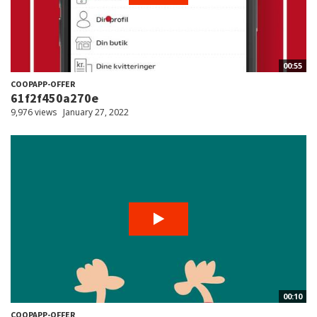
00:55
COOPAPP-OFFER
61f2f450a270e
9,976 views
January 27, 2022
00:10
COOPAPP-OFFER