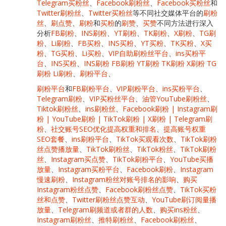
Telegram买粉丝
、
Facebook刷粉丝
、
Facebook买粉丝
和
Twitter刷粉丝
、
Twitter买粉丝
等不同社交媒体平台的
刷粉
丝
、
刷点赞
、
刷粉
和
买粉
的
刷赞
、
买赞
不同方法进行深入
分析
FB刷粉
、
INS刷粉
、
YT刷粉
、
TK刷粉
、
X刷粉
、
TG刷
粉
、
Li刷粉
、
FB买粉
、
INS买粉
、
YT买粉
、
TK买粉
、
X买
粉
、
TG买粉
、
Li买粉
、
VIP自助刷粉丝平台
、
ins买粉平
台
、
INS买粉
、
INS刷粉 FB刷粉 YT刷粉 TK刷粉 X刷粉 TG
刷粉 Li刷粉
、
刷粉平台
、
刷粉平台
和
FB刷粉平台
、
VIP刷粉平台
、
ins买粉平台
、
Telegram刷粉
、
VIP买粉丝平台
、
油管YouTube刷粉丝
、
Tiktok刷粉丝
、
ins刷粉丝
、
Facebook刷粉 | Instagram刷
粉 | YouTube刷粉 | TikTok刷粉 | X刷粉 | Telegram刷
粉
、
社交账号SEO优化提高权重和排名
、
提高账号权重
SEO套餐
、
ins刷粉平台
、
TikTok买观看次数
、
TikTok刷粉
丝点赞播放量
、
TikTok刷粉丝
、
TikTok粉丝
、
TikTok刷粉
丝
、
Instagram买点赞
、
TikTok刷粉平台
、
YouTube买播
放量
、
Instagram买粉平台
、
Facebook刷粉
、
Instagram
慢速刷粉
、
Instagram粉丝对账号排名的影响
、
购买
Instagram粉丝点赞
、
Facebook刷粉丝点赞
、
TikTok买粉
丝和点赞
、
Twitter刷粉丝点赞互动
、
YouTube刷订阅量播
放量
、
Telegram刷频道或者群的人数
、
购买ins粉丝
、
Instagram刷粉丝
、
推特刷粉丝
、
Facebook刷粉丝
、